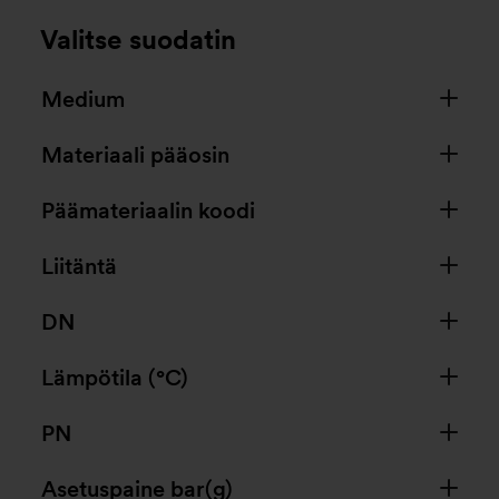
Valitse suodatin
Medium
Materiaali pääosin
Päämateriaalin koodi
Liitäntä
DN
Lämpötila (°C)
PN
Asetuspaine bar(g)