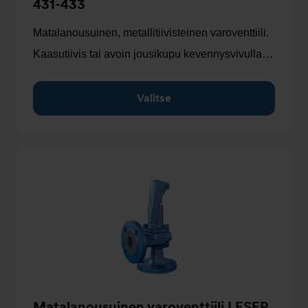
431-433
Matalanousuinen, metallitiivisteinen varoventtiili.
Kaasutiivis tai avoin jousikupu kevennysvivulla…
Valitse
Matalanousuinen varoventtiili LESER