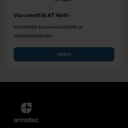
Varoventtiili AT 4641-
Varoventtiili kuumavesisäiliöille ja
vedenlämmittimille.
Valitse
Lisätietoja
ja
Yhteystiedot