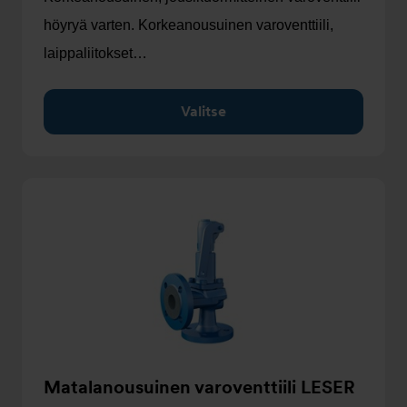
höyryä varten. Korkeanousuinen varoventtiili,
laippaliitokset…
Valitse
Matalanousuinen varoventtiili LESER