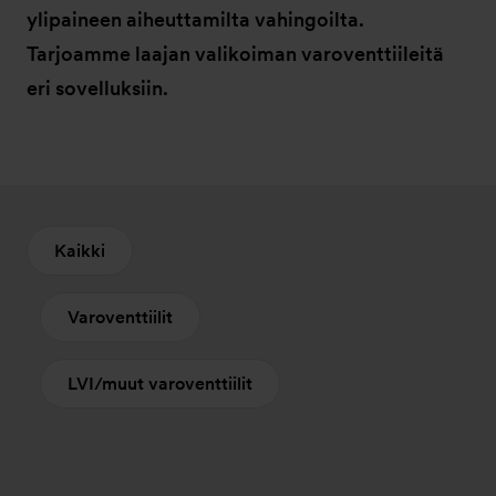
ylipaineen aiheuttamilta vahingoilta.
Tarjoamme laajan valikoiman varoventtiileitä
eri sovelluksiin.
Kaikki
Varoventtiilit
LVI/muut varoventtiilit