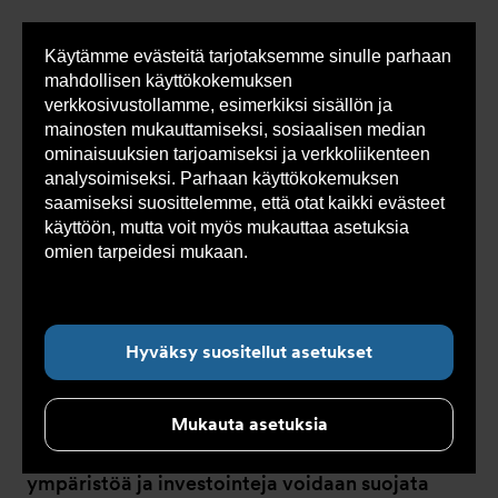
Käytämme evästeitä tarjotaksemme sinulle parhaan
Sho
mahdollisen käyttökokemuksen
cont
verkkosivustollamme, esimerkiksi sisällön ja
mainosten mukauttamiseksi, sosiaalisen median
ominaisuuksien tarjoamiseksi ja verkkoliikenteen
Olet
Armatec
>
Tuotteet
>
Paineenhallinta
analysoimiseksi. Parhaan käyttökokemuksen
tässä:
saamiseksi suosittelemme, että otat kaikki evästeet
käyttöön, mutta voit myös mukauttaa asetuksia
omien tarpeidesi mukaan.
Lue lisää evästeistä
täältä.
Paineenhallinta
Hyväksy suositellut asetukset
Paineenhallinta on olennainen osa
turvallisuutta. Suljetut järjestelmät on
Mukauta asetuksia
varustettava varoventtiileillä, jotta ihmisiä,
ympäristöä ja investointeja voidaan suojata