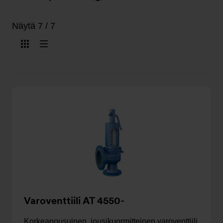
Näytä 7 / 7
Näytä
Näytä
kuvakkeina
listana
Varoventtiili AT 4550-
Korkeanousuinen, jousikuormitteinen varoventtiili