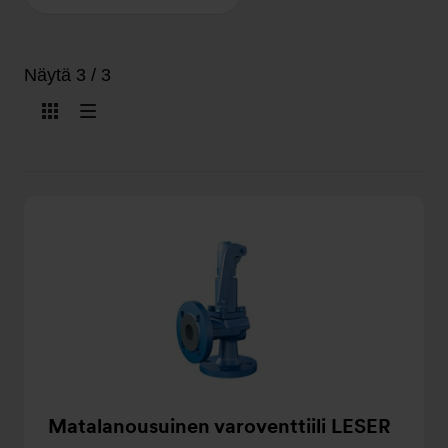
Näytä 3 / 3
Näytä
Näytä
kuvakkeina
listana
Matalanousuinen varoventtiili LESER