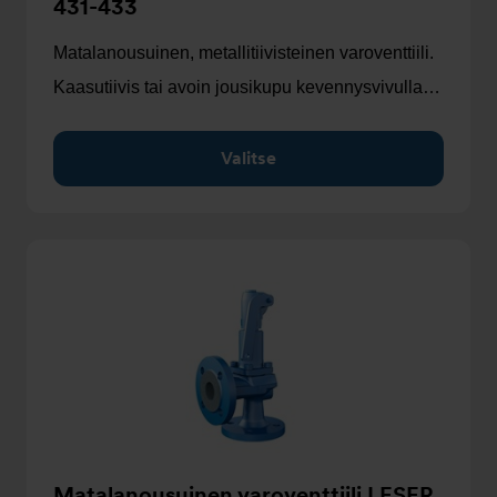
431-433
Matalanousuinen, metallitiivisteinen varoventtiili.
Kaasutiivis tai avoin jousikupu kevennysvivulla…
Valitse
Matalanousuinen varoventtiili LESER