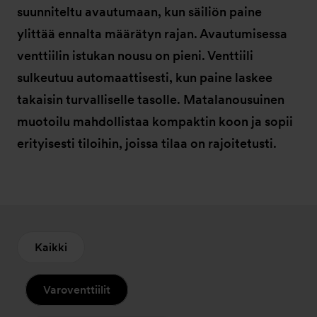
suunniteltu avautumaan, kun säiliön paine
ylittää ennalta määrätyn rajan. Avautumisessa
venttiilin istukan nousu on pieni. Venttiili
sulkeutuu automaattisesti, kun paine laskee
takaisin turvalliselle tasolle. Matalanousuinen
muotoilu mahdollistaa kompaktin koon ja sopii
erityisesti tiloihin, joissa tilaa on rajoitetusti.
Kaikki
Varoventtiilit