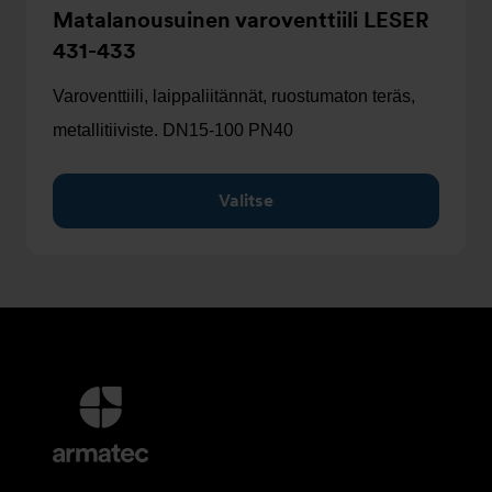
Matalanousuinen varoventtiili LESER
431-433
Varoventtiili, laippaliitännät, ruostumaton teräs,
metallitiiviste. DN15-100 PN40
Valitse
Lisätietoja
ja
Yhteystiedot