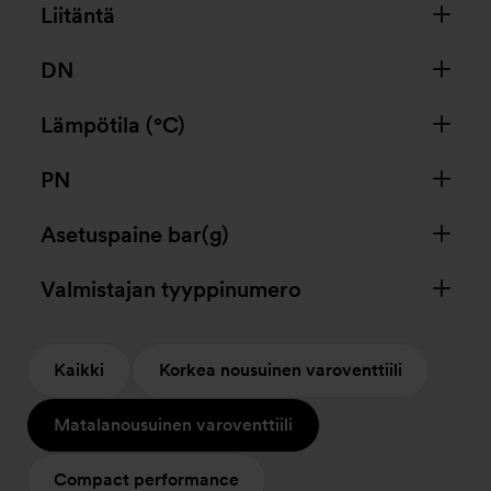
Liitäntä
DN
Lämpötila (°C)
PN
Asetuspaine bar(g)
Valmistajan tyyppinumero
Kaikki
Korkea nousuinen varoventtiili
Matalanousuinen varoventtiili
Compact performance