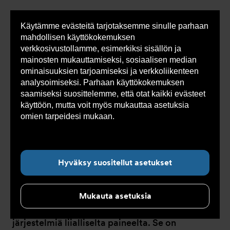
Käytämme evästeitä tarjotaksemme sinulle parhaan
Sho
mahdollisen käyttökokemuksen
cont
verkkosivustollamme, esimerkiksi sisällön ja
mainosten mukauttamiseksi, sosiaalisen median
ominaisuuksien tarjoamiseksi ja verkkoliikenteen
Olet
Armatec
>
Tuotteet
>
Paineenhallinta
>
analysoimiseksi. Parhaan käyttökokemuksen
tässä:
Varoventtiilit
>
Matalanousuinen varoventtiili
saamiseksi suosittelemme, että otat kaikki evästeet
käyttöön, mutta voit myös mukauttaa asetuksia
omien tarpeidesi mukaan.
Lue lisää evästeistä
täältä.
Matalanousuinen
Hyväksy suositellut asetukset
varoventtiili
Mukauta asetuksia
Matalanousuinen varoventtiili suojaa
järjestelmiä liialliselta paineelta. Se on