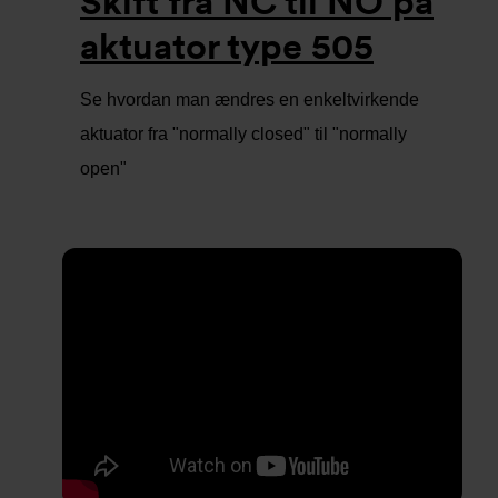
Skift fra NC til NO på
aktuator type 505
Se hvordan man ændres en enkeltvirkende
aktuator fra "normally closed" til "normally
open"