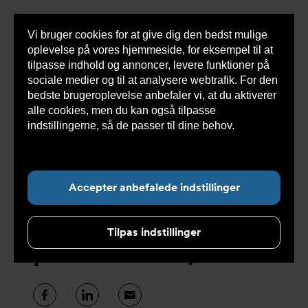
Vi bruger cookies for at give dig den bedst mulige
Sho
oplevelse på vores hjemmeside, for eksempel til at
cont
tilpasse indhold og annoncer, levere funktioner på
sociale medier og til at analysere webtrafik. For den
bedste brugeroplevelse anbefaler vi, at du aktiverer
alle cookies, men du kan også tilpasse
Undermenu for ”Teknisk hjælp”
indstillingerne, så de passer til dine behov.
Læs
mere om cookies her.
Videoer
(vedligeholdelse,
Accepter anbefalede indstillinger
manual,
Tilpas indstillinger
produktviden)