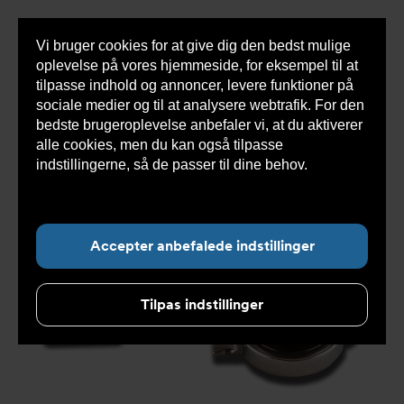
Vi bruger cookies for at give dig den bedst mulige
Sho
oplevelse på vores hjemmeside, for eksempel til at
cont
tilpasse indhold og annoncer, levere funktioner på
sociale medier og til at analysere webtrafik. For den
bedste brugeroplevelse anbefaler vi, at du aktiverer
Du
Armatec
>
Produkter
>
Tryksikring
>
alle cookies, men du kan også tilpasse
er
Sprængplader
>
Zook sprængplade ZAN
her:
indstillingerne, så de passer til dine behov.
Læs
mere om cookies her.
Accepter anbefalede indstillinger
Tilpas indstillinger