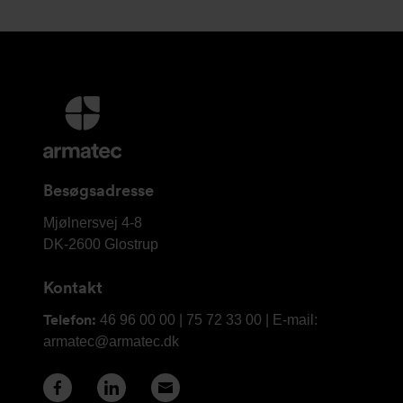
Yderligere
information
og
kontaktoplysninger
Besøgsadresse
Armatec
Mjølnersvej 4-8
A/S
DK-2600
Glostrup
Kontakt
Telefon:
46 96 00 00 | 75 72 33 00 | E-mail:
armatec@armatec.dk