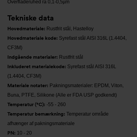
Overfladeruhed ra 0,1-0,5µm
Tekniske data
Hovedmateriale:
Rustfrit stål, Hastelloy
Hovedmateriale kode:
Syrefast stål AISI 316L (1.4404,
CF3M)
Indgående materialer:
Rustfrit stål
Inkluderet materialekode:
Syrefast stål AISI 316L
(1.4404, CF3M)
Materiale notater:
Pakningsmaterialer: EPDM, Viton,
Buna, PTFE, Silikone (Alle er FDA USP godkendt)
Temperatur (°C):
-55 - 260
Temperatur bemærkning:
Temperatur område
afhænger af pakningsmateriale
PN:
10 - 20