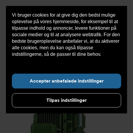
Vi bruger cookies for at give dig den bedst mulige
Sho
oplevelse på vores hjemmeside, for eksempel til at
cont
tilpasse indhold og annoncer, levere funktioner på
sociale medier og til at analysere webtrafik. For den
bedste brugeroplevelse anbefaler vi, at du aktiverer
Du
Armatec
>
Produkter
>
Pumper
>
Væskepumper
alle cookies, men du kan også tilpasse
er
>
Industrieller centrifugalpumper
>
L serie in-line
her:
pumpe
indstillingerne, så de passer til dine behov.
Læs
mere om cookies her.
Accepter anbefalede indstillinger
Tilpas indstillinger