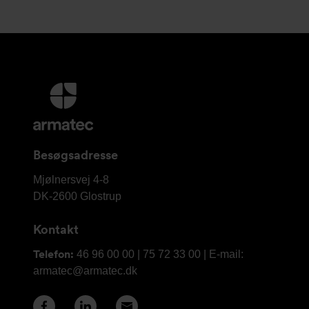
Yderligere
information
og
kontaktoplysninger
Besøgsadresse
Armatec
Mjølnersvej 4-8
A/S
DK-2600
Glostrup
Kontakt
Telefon:
46 96 00 00 | 75 72 33 00 | E-mail:
armatec@armatec.dk