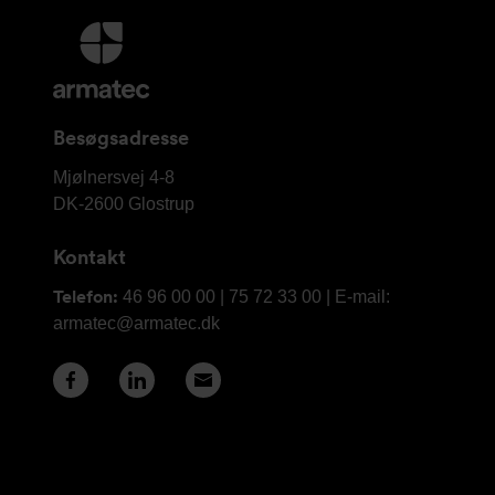
Yderligere
information
og
kontaktoplysninger
Besøgsadresse
Armatec
Mjølnersvej 4-8
A/S
DK-2600
Glostrup
Kontakt
Telefon:
46 96 00 00 | 75 72 33 00 | E-mail:
armatec@armatec.dk