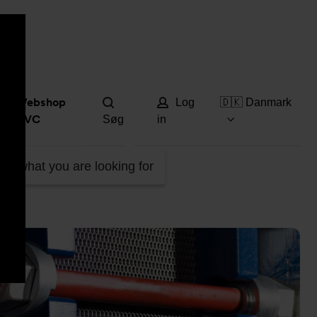
Hjæ
Webshop
Log
🇩🇰 Danmark
DVC
Søg
in
ind what you are looking for