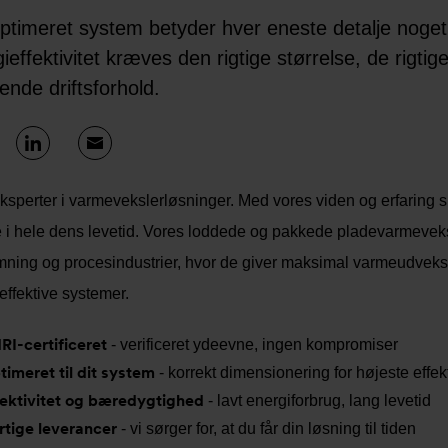
optimeret system betyder hver eneste detalje noget
ieffektivitet kræves den rigtige størrelse, de rigtig
nde driftsforhold.
eksperter i varmevekslerløsninger. Med vores viden og erfaring si
 i hele dens levetid. Vores loddede og pakkede pladevarmeveksl
ning og procesindustrier, hvor de giver maksimal varmeudveksli
effektive systemer.
RI-certificeret
- verificeret ydeevne, ingen kompromiser
timeret til dit system
- korrekt dimensionering for højeste effekt
fektivitet og bæredygtighed
- lavt energiforbrug, lang levetid
rtige leverancer
- vi sørger for, at du får din løsning til tiden