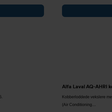
Alfa Laval AQ-AHRI k
6.
Kobberloddede vekslere med 
(Air Conditioning…