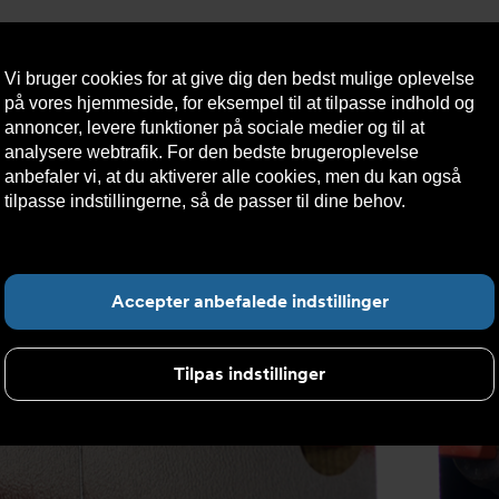
Vi bruger cookies for at give dig den bedst mulige oplevelse
på vores hjemmeside, for eksempel til at tilpasse indhold og
annoncer, levere funktioner på sociale medier og til at
analysere webtrafik. For den bedste brugeroplevelse
æredygtighed
Kontakt
Teknisk
Kundeservice
anbefaler vi, at du aktiverer alle cookies, men du kan også
os
hjælp
tilpasse indstillingerne, så de passer til dine behov.
Læs mere
om cookies her.
el er kritisk - vælg en varmeveksler, der leverer varen
F
Accepter anbefalede indstillinger
Tilpas indstillinger