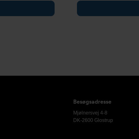
Besøgsadresse
Armatec
A/S
Mjølnersvej 4-8
DK-2600
Glostrup