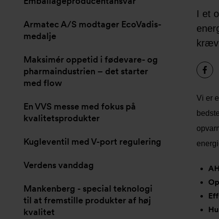
Emballageproducentansvar
I et 
Armatec A/S modtager EcoVadis-
energ
medalje
kræve
Maksimér oppetid i fødevare- og
pharmaindustrien – det starter
med flow
Vi er 
En VVS messe med fokus på
bedste
kvalitetsprodukter
opvarm
Kugleventil med V-port regulering
energi
Verdens vanddag
AH
Op
Mankenberg - special teknologi
Ef
til at fremstille produkter af høj
Hu
kvalitet