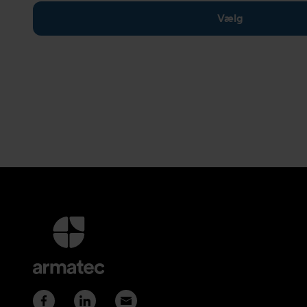
Vælg
Yderligere
information
og
kontaktoplysninger