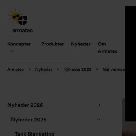
Hovedmenu
Koncepter
Produkter
Nyheder
Om
B
Armatec
Du
Armatec
>
Nyheder
>
Nyheder 2025
>
Når varmeoverførs
er
her:
Undermenu
Nyheder 2026
for
”Nyheder”
Nyheder 2025
Tank Blanketing