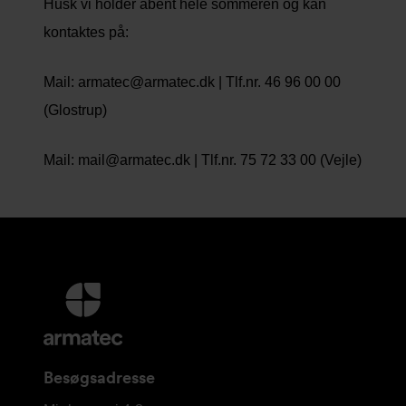
Husk vi holder åbent hele sommeren og kan
kontaktes på:
Mail: armatec@armatec.dk | Tlf.nr. 46 96 00 00
(Glostrup)
Mail: mail@armatec.dk | Tlf.nr. 75 72 33 00 (Vejle)
Yderligere
information
og
kontaktoplysninger
Besøgsadresse