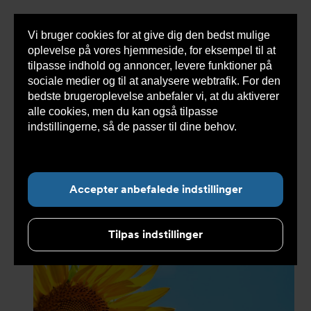
Vi bruger cookies for at give dig den bedst mulige
Sho
oplevelse på vores hjemmeside, for eksempel til at
cont
tilpasse indhold og annoncer, levere funktioner på
sociale medier og til at analysere webtrafik. For den
bedste brugeroplevelse anbefaler vi, at du aktiverer
Du
Armatec
>
Nyheder
>
Nyheder 2025
>
God
alle cookies, men du kan også tilpasse
er
sommer
her:
indstillingerne, så de passer til dine behov.
Læs
mere om cookies her.
Undermenu for ”Nyheder”
Accepter anbefalede indstillinger
Tilpas indstillinger