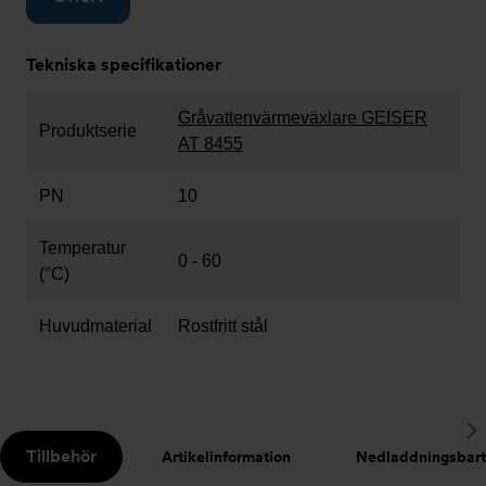
Tekniska specifikationer
Gråvattenvärmeväxlare GEISER
Produktserie
AT 8455
PN
10
Temperatur
0 - 60
(°C)
Huvudmaterial
Rostfritt stål
S
Tillbehör
Artikelinformation
Nedladdningsbart
t