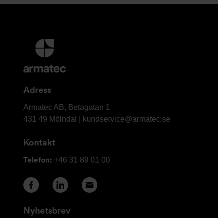
Ytterligare
information
och
kontaktuppgifter
Adress
Armatec
Armatec AB, Betagatan 1
AB
431 49 Mölndal |
kundservice@armatec.se
Kontakt
Telefon:
+46 31 89 01 00
Nyhetsbrev