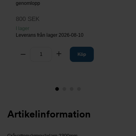
genomlopp
800 SEK
I lager
Leverans från lager
2026-08-10
Antal
Ta bort
Lägg till
Köp
Bild
Bild
Bild
Bild
1
2
3
4
(visas
Artikelinformation
nu)
Gråvattenvärmeväxlare 2300mm