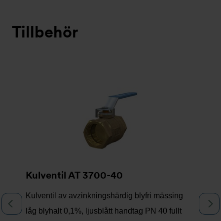
Tillbehör
Bildspel
Kulventil AT 3700-40
Kulventil av avzinkningshärdig blyfri mässing
Föregående
N
låg blyhalt 0,1%, ljusblått handtag PN 40 fullt