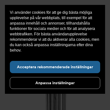
Vi använder cookies för att ge dig bästa möjliga
Visa
0 varor
Snabborder
upplevelse på vår webbplats, till exempel för att
inneh
anpassa innehåll och annonser, tillhandahålla
funktioner för sociala medier och för att analysera
webbtrafiken. För bästa användarupplevelse
Du
Armatec
>
Produkter
>
Värmeväxlare
>
rekommenderar vi att du aktiverar alla cookies, men
är
Gråvattenvärmeväxlare
>
Gråvattenvärmeväxlare GEISER
här:
AT 8455
>
Gråvattenvärmeväxlare AT 8455-G-10-230
du kan också anpassa inställningarna efter dina
behov.
Läs mer om våra cookies här.
Acceptera rekommenderade inställningar
Anpassa inställningar