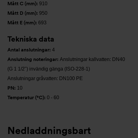
Mått C (mm):
910
Mått D (mm):
950
Mått E (mm):
693
Tekniska data
Antal anslutningar:
4
Anslutning noteringar:
Anslutningar kallvatten: DN40
(G 1 1/2") invändig gänga (ISO-228-1)
Anslutningar gråvatten: DN100 PE
PN:
10
Temperatur (°C):
0 - 60
Nedladdningsbart