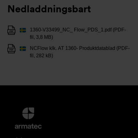
Nedladdningsbart
1360-V33499_NC_ Flow_PDS_1.pdf (PDF-
fil, 3,8 MB)
NCFlow klk. AT 1360- Produktdatablad (PDF-
fil, 282 kB)
Ytterligare
information
och
kontaktuppgifter