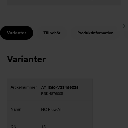
S
Varianter
Tillbehör
Produktinformation
t
Varianter
AT 1360-V33499335
RSK 4876005
NC Flow AT
15