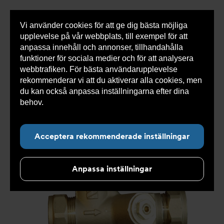
Vi använder cookies för att ge dig bästa möjliga
Visa
0 varor
Snabborder
upplevelse på vår webbplats, till exempel för att
inneh
anpassa innehåll och annonser, tillhandahålla
funktioner för sociala medier och för att analysera
webbtrafiken. För bästa användarupplevelse
Du
Armatec
>
Produkter
>
Kyla
>
Injusteringsventiler
rekommenderar vi att du aktiverar alla cookies, men
är
NC
>
Ncflow klk
>
NCFlow klk. AT 1360-
här:
du kan också anpassa inställningarna efter dina
behov.
Läs mer om våra cookies här.
Acceptera rekommenderade inställningar
Anpassa inställningar