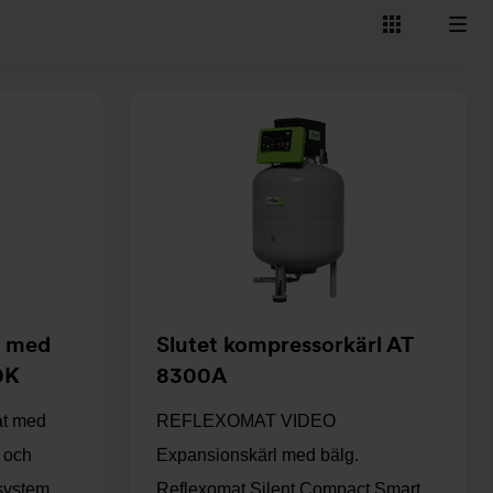
Visa
Visa
som
som
kort
lista
t med
Slutet kompressorkärl AT
0K
8300A
at med
REFLEXOMAT VIDEO
k och
Expansionskärl med bälg.
ylsystem…
Reflexomat Silent Compact Smart