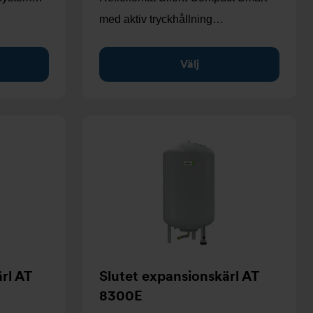
med aktiv tryckhållning…
Välj
rl AT
Slutet expansionskärl AT
8300E