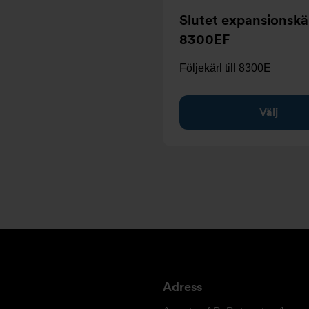
Slutet expansionskä
8300EF
Följekärl till 8300E
Välj
Adress
Armatec
AB