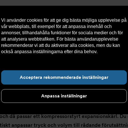
Vi använder cookies för att ge dig bästa möjliga upplevelse på
vår webbplats, till exempel för att anpassa innehåll och
annonser, tillhandahålla funktioner för sociala medier och för
att analysera webbtrafiken. För bästa användarupplevelse
llt
Om Armatec
Hållbarhet
Kontakta oss
Kundser
rekommenderar vi att du aktiverar alla cookies, men du kan
också anpassa inställningarna efter dina behov.
Läs mer om
våra cookies här.
styrda
Hitta det du letar e
Acceptera rekommenderade inställningar
Anpassa inställningar
 och då passar ett kompressorstyrt expansionskärl. Du 
iskt anpassar tryck och volym till rådande förutsättni