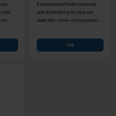
ran.
Expansionskärl Reflexomat med
ct med
aktiv tryckhållning för mjuk och
k och
stabil drift i värme- och kylsystem…
Välj