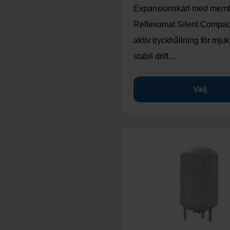
Expansionskärl med memb
Reflexomat Silent Compa
aktiv tryckhållning för mju
stabil drift…
Välj