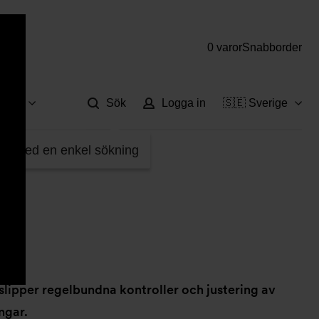
0 varor
Snabborder
Hjä
vice
Sök
Logga in
🇸🇪 Sverige
fter med en enkel sökning
slipper regelbundna kontroller och justering av
ngar.