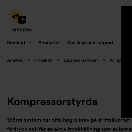
Huvudnavigering
Koncept
Produkter
Kunskap och support
Aktue
Du
Armatec
>
Produkter
>
Expansionssystem
>
Kompressor
är
här:
Kompressorstyrda
Större system har ofta högre krav på driftsäkerhet
förtryck och får en aktiv tryckhållning som automat