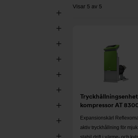
Visar 5 av 5
Tryckhållningsenhe
kompressor AT 830
Expansionskärl Reflexom
aktiv tryckhållning för mju
stabil drift i värme- och k