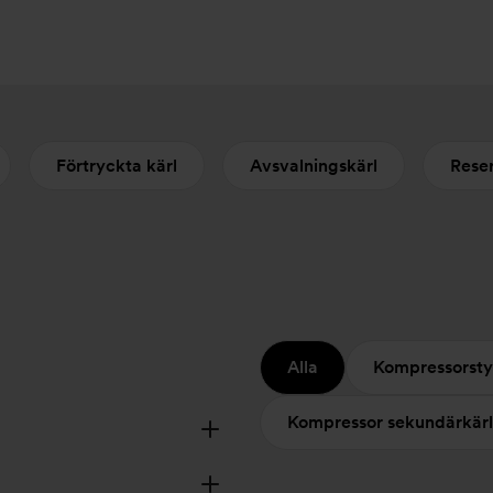
Förtryckta kärl
Avsvalningskärl
Reser
Alla
Kompressorsty
Kompressor sekundärkärl