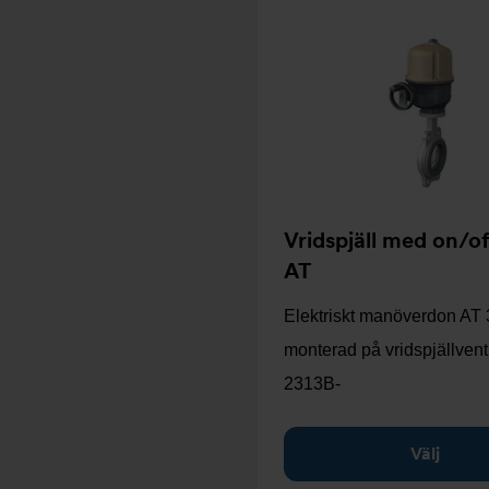
Vridspjäll med on/o
AT
Elektriskt manöverdon AT
monterad på vridspjällvent
2313B-
Välj