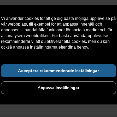
Vi använder cookies för att ge dig bästa möjliga upplevelse på
vår webbplats, till exempel för att anpassa innehåll och
annonser, tillhandahålla funktioner för sociala medier och för
att analysera webbtrafiken. För bästa användarupplevelse
llt
Om Armatec
Hållbarhet
Kontakta oss
Kundser
rekommenderar vi att du aktiverar alla cookies, men du kan
också anpassa inställningarna efter dina behov.
Läs mer om
våra cookies här.
>
Ventiler med manöverdon
>
Ventiler med elektriska don
Hitta det du letar e
Acceptera rekommenderade inställningar
don
Anpassa inställningar