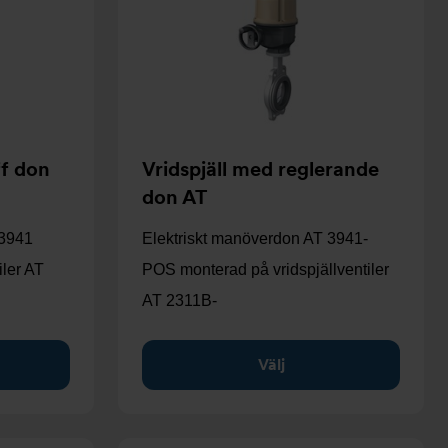
ff don
Vridspjäll med reglerande
don AT
 3941
Elektriskt manöverdon AT 3941-
iler AT
POS monterad på vridspjällventiler
AT 2311B-
Välj