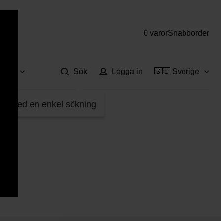
0 varor
Snabborder
Hjä
vice
Sök
Logga in
🇸🇪 Sverige
fter med en enkel sökning