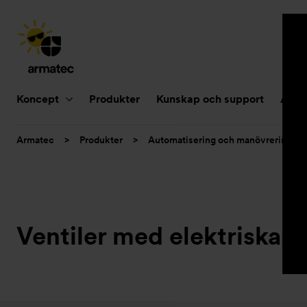
Huvudnavigering
Koncept
Produkter
Kunskap och support
Aktue
Du
Armatec
>
Produkter
>
Automatisering och manövrering
är
här:
Ventiler med elektriska 