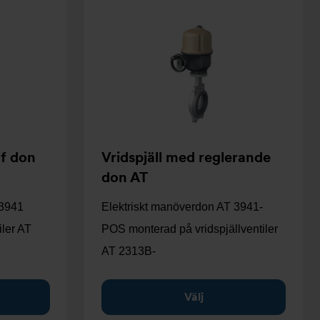
ff don
Vridspjäll med reglerande
don AT
 3941
Elektriskt manöverdon AT 3941-
iler AT
POS monterad på vridspjällventiler
AT 2313B-
Välj