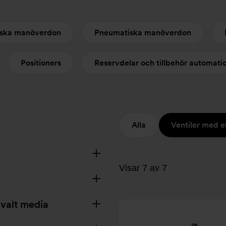
riska manöverdon
Pneumatiska manöverdon
Positioners
Reservdelar och tillbehör automat
Alla
Ventiler med e
Visar 7 av 7
 valt media