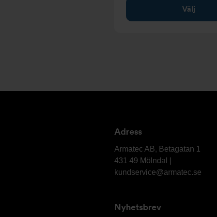
Välj
Adress
Armatec
AB
Armatec AB, Betagatan 1
431 49 Mölndal |
kundservice@armatec.se
Nyhetsbrev