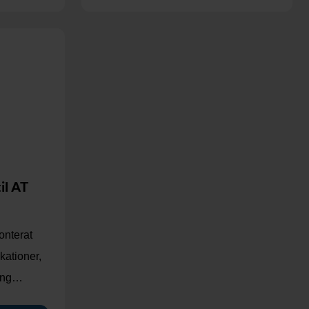
il AT
onterat
kationer,
ning…