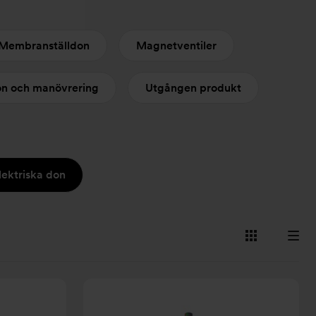
Membranställdon
Magnetventiler
ion och manövrering
Utgången produkt
lektriska don
Visa
Visa
som
som
kort
lista