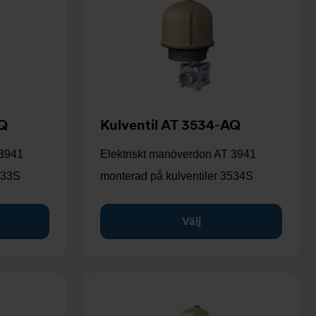
AQ
Kulventil AT 3534-AQ
 3941
Elektriskt manöverdon AT 3941
533S
monterad på kulventiler 3534S
Välj