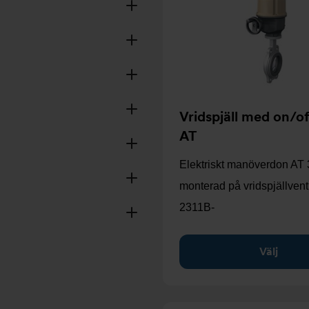
Vridspjäll med on/o
AT
Elektriskt manöverdon AT
monterad på vridspjällvent
2311B-
Välj