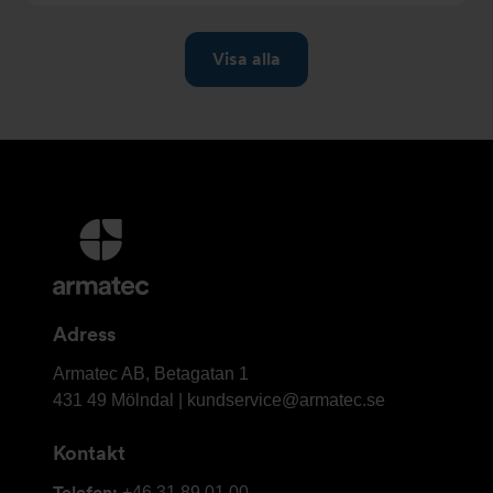
Ytterligare
information
och
kontaktuppgifter
Adress
Armatec
Armatec AB, Betagatan 1
AB
431 49 Mölndal |
kundservice@armatec.se
Kontakt
Telefon:
+46 31 89 01 00