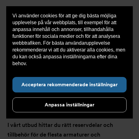
Vi använder cookies för att ge dig bästa möjliga
Visa
0 varor
Snabborder
upplevelse på vår webbplats, till exempel för att
inneh
anpassa innehåll och annonser, tillhandahålla
funktioner för sociala medier och för att analysera
webbtrafiken. För bästa användarupplevelse
Du
Armatec
>
Produkter
>
Återströmning
>
rekommenderar vi att du aktiverar alla cookies, men
är
Reservdelar och tillbehör återströmning
här:
du kan också anpassa inställningarna efter dina
behov.
Läs mer om våra cookies här.
Acceptera rekommenderade inställningar
Reservdelar och
tillbehör återströmning
Anpassa inställningar
I vårt utbud hittar du rätt reservdelar och
tillbehör för de flesta armaturer och