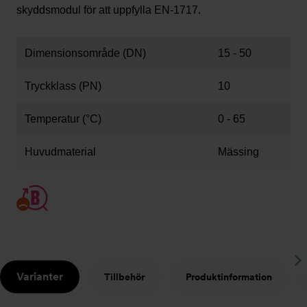
skyddsmodul för att uppfylla EN-1717.
Dimensionsområde (DN)
15 - 50
Tryckklass (PN)
10
Temperatur (°C)
0 - 65
Huvudmaterial
Mässing
S
Varianter
Tillbehör
Produktinformation
t