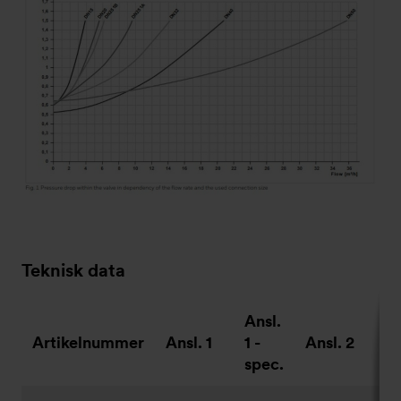
Teknisk data
Ansl.
An
Artikelnummer
Ansl. 1
1 -
Ansl. 2
2 
spec.
sp