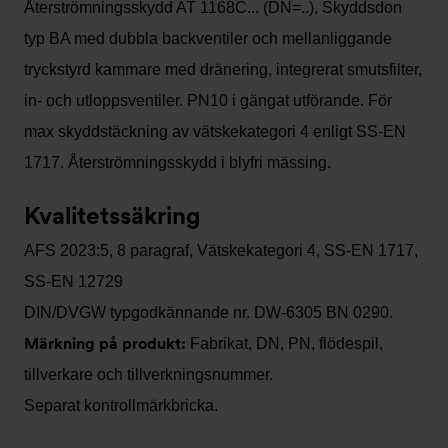
Återströmningsskydd AT 1168C... (DN=..), Skyddsdon
typ BA med dubbla backventiler och mellanliggande
tryckstyrd kammare med dränering, integrerat smutsfilter,
in- och utloppsventiler. PN10 i gängat utförande. För
max skyddstäckning av vätskekategori 4 enligt SS-EN
1717. Återströmningsskydd i blyfri mässing.
Kvalitetssäkring
AFS 2023:5, 8 paragraf, Vätskekategori 4, SS-EN 1717,
SS-EN 12729
DIN/DVGW typgodkännande nr. DW-6305 BN 0290.
Märkning på produkt:
Fabrikat, DN, PN, flödespil,
tillverkare och tillverkningsnummer.
Separat kontrollmärkbricka.