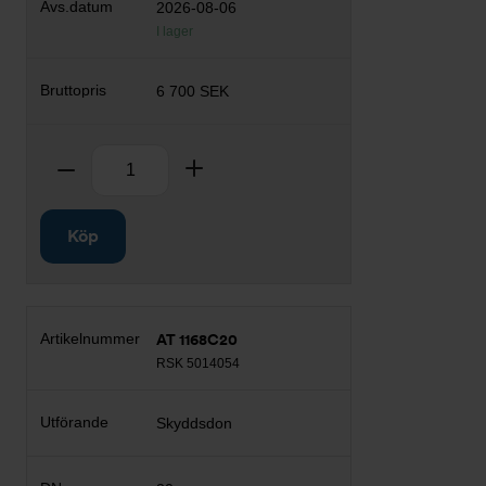
2026-08-06
I lager
6 700 SEK
Antal
Ta bort
Lägg till
Köp
AT 1168C20
RSK 5014054
Skyddsdon