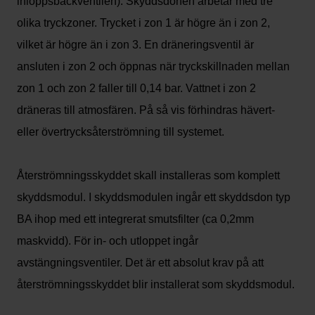
inloppsbackventilen). Skyddsdonen arbetar med tre
olika tryckzoner. Trycket i zon 1 är högre än i zon 2,
vilket är högre än i zon 3. En dräneringsventil är
ansluten i zon 2 och öppnas när tryckskillnaden mellan
zon 1 och zon 2 faller till 0,14 bar. Vattnet i zon 2
dräneras till atmosfären. På så vis förhindras hävert-
eller övertrycksåterströmning till systemet.
Återströmningsskyddet skall installeras som komplett
skyddsmodul. I skyddsmodulen ingår ett skyddsdon typ
BA ihop med ett integrerat smutsfilter (ca 0,2mm
maskvidd). För in- och utloppet ingår
avstängningsventiler. Det är ett absolut krav på att
återströmningsskyddet blir installerat som skyddsmodul.