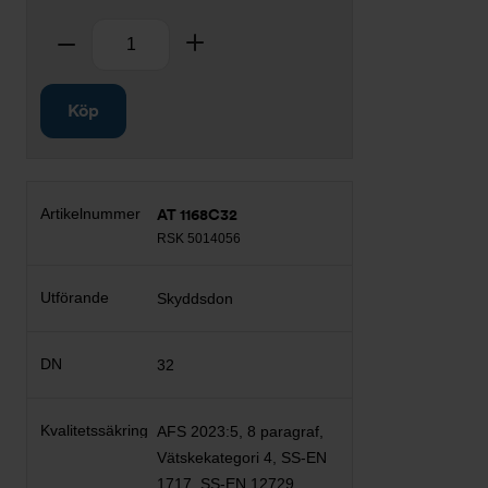
Antal
Ta bort
Lägg till
Köp
AT 1168C32
RSK 5014056
Skyddsdon
32
AFS 2023:5, 8 paragraf,
Vätskekategori 4, SS-EN
1717, SS-EN 12729