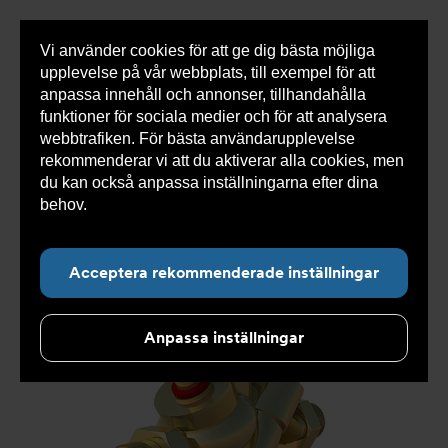
Vi använder cookies för att ge dig bästa möjliga
Visa
0 varor
Snabborder
upplevelse på vår webbplats, till exempel för att
inneh
anpassa innehåll och annonser, tillhandahålla
funktioner för sociala medier och för att analysera
webbtrafiken. För bästa användarupplevelse
Du
Armatec
>
Produkter
>
Återströmning
>
rekommenderar vi att du aktiverar alla cookies, men
är
Återströmningsskydd
>
Vätskekategori 4
>
här:
Skyddsdon AT 1168C
du kan också anpassa inställningarna efter dina
behov.
Läs mer om våra cookies här.
Acceptera rekommenderade inställningar
Anpassa inställningar