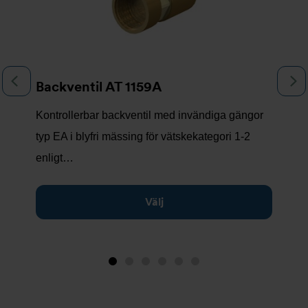
Föregående
N
Backventil AT 1159A
Kontrollerbar backventil med invändiga gängor
typ EA i blyfri mässing för vätskekategori 1-2
enligt…
Välj
Bild
Bild
Bild
Bild
Bild
Bild
1
2
3
4
5
6
(visas