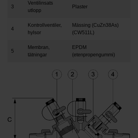
Ventilinsats
3
Plaster
utlopp
Kontrollventiler,
Mässing (CuZn38As)
4
hylsor
(CW511L)
Membran,
EPDM
5
tätningar
(etenpropengummi)