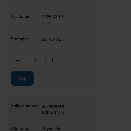
2026-08-06
I lager
12 700 SEK
Antal
Ta bort
Lägg till
Köp
AT 1168C40
RSK 5014057
Skyddsdon