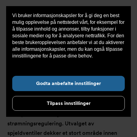
Vi bruker informasjonskapsler for å gi deg en best
Sho
mulig opplevelse på nettstedet vårt, for eksempel for
cont
å tilpasse innhold og annonser, tilby funksjoner i
sosiale medier og for å analysere nettrafikk. For den
beste brukeropplevelsen anbefaler vi at du aktiverer
Du
Armatec
>
Produkter
>
Ventiler
>
Spjeldventiler
alle informasjonskapsler, men du kan også tilpasse
er
her:
innstillingene for å passe dine behov.
Les mer om
informasjonskapsler her.
Spjeldventiler
Godta anbefalte innstillinger
Tilpass innstillinger
Spjeldventiler brukes både som
isolasjonsventiler og som ventiler for enkel
strømningsregulering. Utvalget av
spjeldventiler dekker et stort område innen