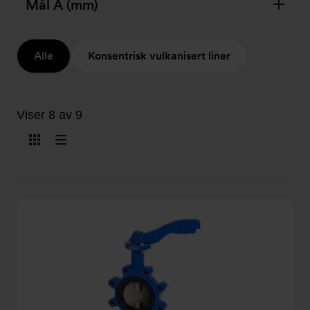
Mål A (mm)
Alle
Konsentrisk vulkanisert liner
Viser 8 av 9
Vis
Vis
som
som
kort
liste