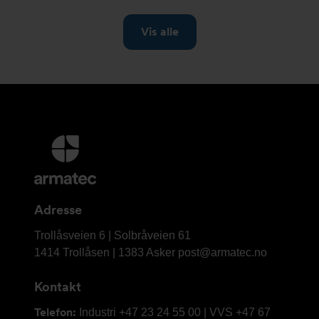
Mer
informasjon
og
kontaktinformasjon
Adresse
Armatec
Trollåsveien 6 | Solbråveien 61
AS
1414 Trollåsen | 1383 Asker
post@armatec.no
Kontakt
Telefon:
Industri +47 23 24 55 00 | VVS +47 67