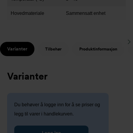
Hovedmateriale
Sammensatt enhet
S
Varianter
Tilbehør
Produktinformasjon
t
Varianter
Du behøver å logge inn for å se priser og
legg til varer i handlekurven.
Logg inn