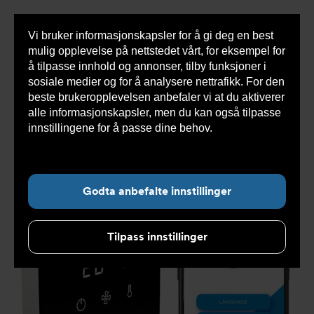
Vi bruker informasjonskapsler for å gi deg en best
Sho
mulig opplevelse på nettstedet vårt, for eksempel for
cont
å tilpasse innhold og annonser, tilby funksjoner i
sosiale medier og for å analysere nettrafikk. For den
beste brukeropplevelsen anbefaler vi at du aktiverer
Du
Armatec
>
Produkter
>
Varmesystemer
>
alle informasjonskapsler, men du kan også tilpasse
er
Reservedeler og tilbehør varme
>
AirGenio Prime EC
her:
innstillingene for å passe dine behov.
Les mer om
informasjonskapsler her.
Godta anbefalte innstillinger
Tilpass innstillinger