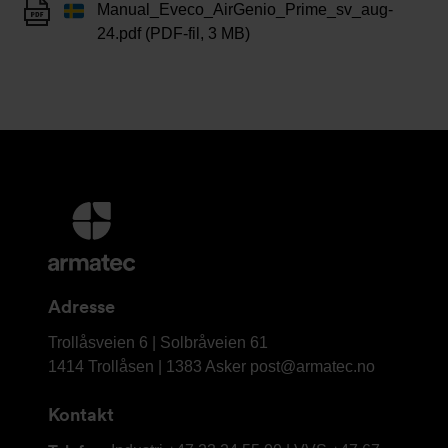
Manual_Eveco_AirGenio_Prime_sv_aug-
24.pdf (PDF-fil, 3 MB)
Mer
informasjon
og
kontaktinformasjon
Adresse
Armatec
Trollåsveien 6 | Solbråveien 61
AS
1414 Trollåsen | 1383 Asker
post@armatec.no
Kontakt