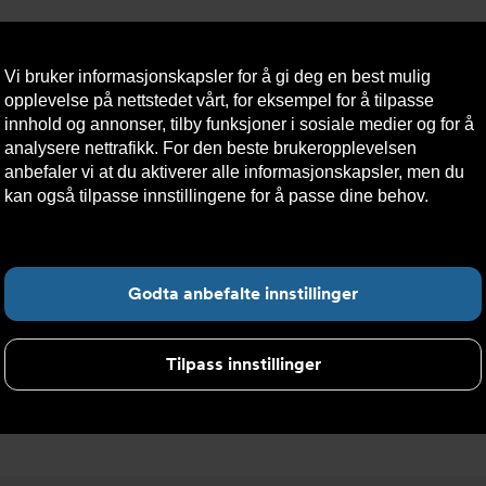
Vi bruker informasjonskapsler for å gi deg en best mulig
opplevelse på nettstedet vårt, for eksempel for å tilpasse
innhold og annonser, tilby funksjoner i sosiale medier og for å
analysere nettrafikk. For den beste brukeropplevelsen
Nyheter
Om oss
Kontakt oss
Nettbutikk
Bærekraft
anbefaler vi at du aktiverer alle informasjonskapsler, men du
kan også tilpasse innstillingene for å passe dine behov.
Les
mer om informasjonskapsler her.
deler og tilbehør Prefab system
Fin
Godta anbefalte innstillinger
 Prefab system
Tilpass innstillinger