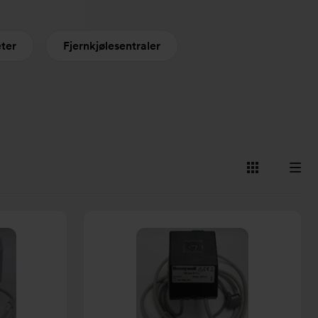
eter
Fjernkjølesentraler
Vis
Vis
som
som
kort
liste