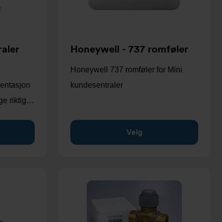
raler
Honeywell - 737 romføler
Honeywell 737 romføler for Mini
mentasjon
kundesentraler
lge riktig…
Velg