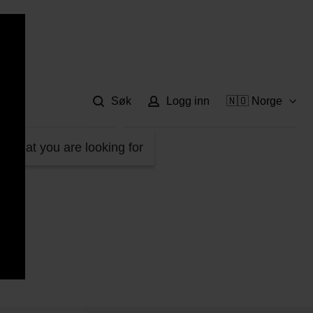
Hje
Søk
Logg inn
🇳🇴 Norge
d what you are looking for