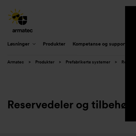
Hovednavigasjon
Løsninger
Produkter
Kompetanse og support
Du
Armatec
>
Produkter
>
Prefabrikerte systemer
>
Reserve
er
her:
Reservedeler og tilbehør