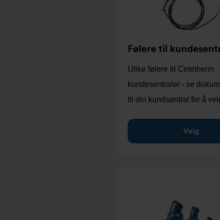
Følere til kundesent
Ulike følere til Cetetherm
kundesentraler - se doku
til din kundsentral for å ve
Velg