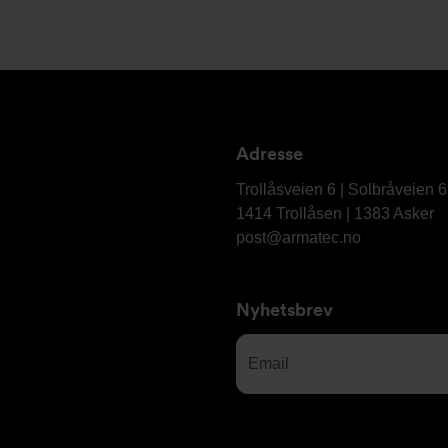
Adresse
Armatec
AS
Trollåsveien 6 | Solbråveien 
1414 Trollåsen | 1383 Asker
post@armatec.no
Nyhetsbrev
Email
(Required)