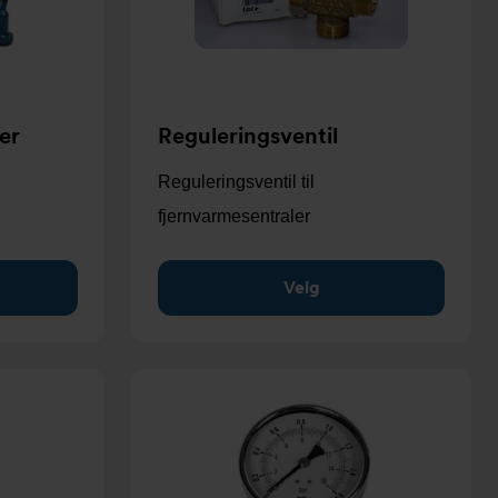
ler
Reguleringsventil
Reguleringsventil til
fjernvarmesentraler
Velg