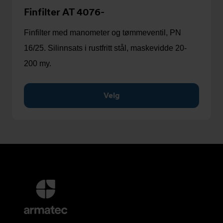
Finfilter AT 4076-
Finfilter med manometer og tømmeventil, PN
16/25. Silinnsats i rustfritt stål, maskevidde 20-
200 my.
Velg
Mer
informasjon
og
kontaktinformasjon