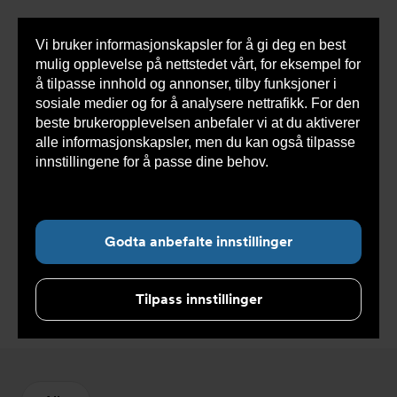
Vi bruker informasjonskapsler for å gi deg en best
Sho
mulig opplevelse på nettstedet vårt, for eksempel for
cont
å tilpasse innhold og annonser, tilby funksjoner i
sosiale medier og for å analysere nettrafikk. For den
beste brukeropplevelsen anbefaler vi at du aktiverer
Du
Armatec
>
Produkter
>
Luft og partikkelutskillere
>
alle informasjonskapsler, men du kan også tilpasse
er
Utgått produkt
her:
innstillingene for å passe dine behov.
Les mer om
informasjonskapsler her.
Godta anbefalte innstillinger
Utgått produkt
Tilpass innstillinger