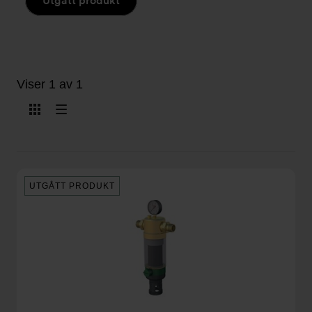
Utgått produkt
Viser 1 av 1
Vis
Vis
som
som
kort
liste
UTGÅTT PRODUKT