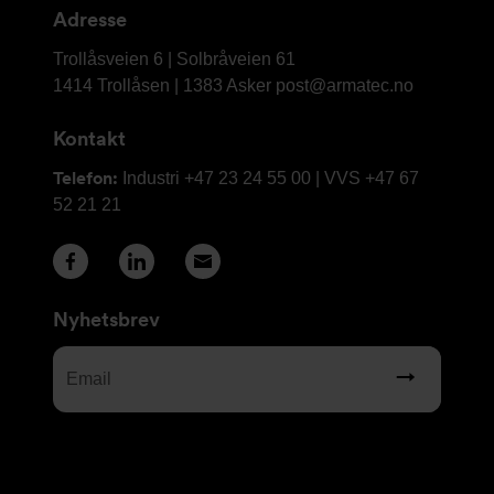
Adresse
Armatec
Trollåsveien 6 | Solbråveien 61
AS
1414 Trollåsen | 1383 Asker
post@armatec.no
Kontakt
Telefon:
Industri +47 23 24 55 00 | VVS +47 67
52 21 21
Nyhetsbrev
Email
(Required)