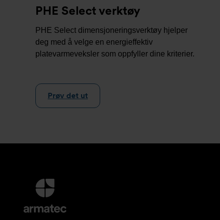
PHE Select verktøy
PHE Select dimensjoneringsverktøy hjelper
deg med å velge en energieffektiv
platevarmeveksler som oppfyller dine kriterier.
Prøv det ut
Mer
informasjon
og
kontaktinformasjon