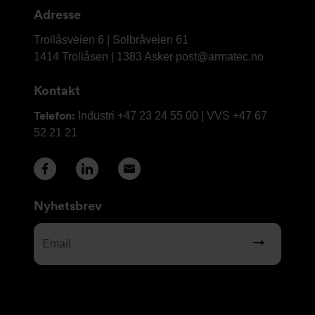
Adresse
Armatec
Trollåsveien 6 | Solbråveien 61
AS
1414 Trollåsen | 1383 Asker
post@armatec.no
Kontakt
Telefon:
Industri +47 23 24 55 00 | VVS +47 67
52 21 21
Nyhetsbrev
Email
(Required)