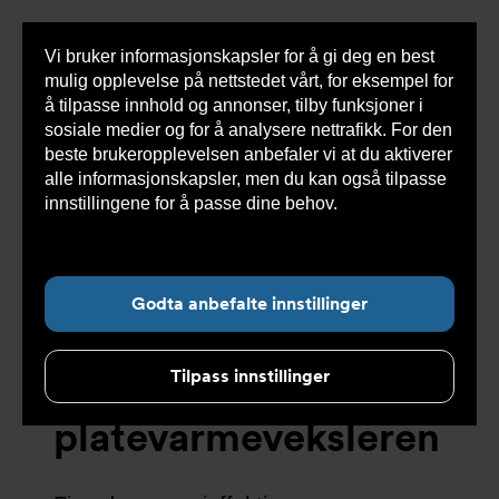
Vi bruker informasjonskapsler for å gi deg en best
Sho
mulig opplevelse på nettstedet vårt, for eksempel for
cont
å tilpasse innhold og annonser, tilby funksjoner i
sosiale medier og for å analysere nettrafikk. For den
beste brukeropplevelsen anbefaler vi at du aktiverer
alle informasjonskapsler, men du kan også tilpasse
Undernavigasjon for ”Kurs og verktøy”
innstillingene for å passe dine behov.
Les mer om
informasjonskapsler her.
PHE Select Tool
Godta anbefalte innstillinger
hjelper deg med å
Tilpass innstillinger
velge den beste
platevarmeveksleren