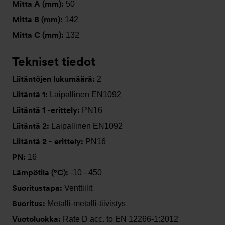
Mitta A (mm):
50
Mitta B (mm):
142
Mitta C (mm):
132
Tekniset tiedot
Liitäntöjen lukumäärä:
2
Liitäntä 1:
Laipallinen EN1092
Liitäntä 1 -erittely:
PN16
Liitäntä 2:
Laipallinen EN1092
Liitäntä 2 - erittely:
PN16
PN:
16
Lämpötila (°C):
-10 - 450
Suoritustapa:
Venttiilit
Suoritus:
Metalli-metalli-tiivistys
Vuotoluokka:
Rate D acc. to EN 12266-1:2012