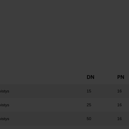
DN
PN
vistys
15
16
vistys
25
16
vistys
50
16