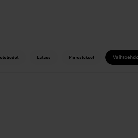
Vaihtoehdo
otetiedot
Lataus
Piirrustukset