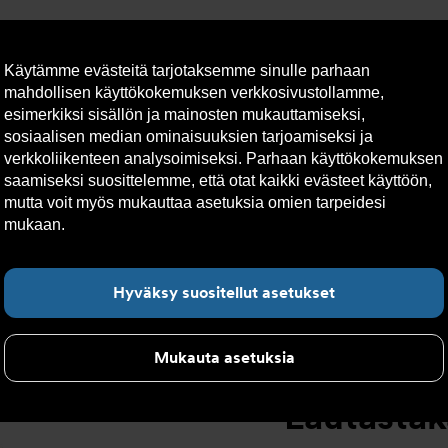
Käytämme evästeitä tarjotaksemme sinulle parhaan
mahdollisen käyttökokemuksen verkkosivustollamme,
esimerkiksi sisällön ja mainosten mukauttamiseksi,
sosiaalisen median ominaisuuksien tarjoamiseksi ja
lto
Vastuullisuus
Yhteystiedot
Tekniset apuvälineet
verkkoliikenteen analysoimiseksi. Parhaan käyttökokemuksen
saamiseksi suosittelemme, että otat kaikki evästeet käyttöön,
mutta voit myös mukauttaa asetuksia omien tarpeidesi
Lautastakaiskuventtiilit
>
Lautastakaiskuventtiilit AT 1171-
>
Lau
mukaan.
Lue lisää evästeistä täältä.
Hyväksy suositellut asetukset
Mukauta asetuksia
Lautastaka