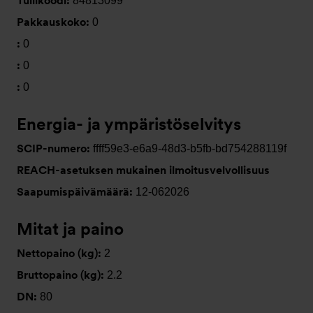
Tullikoodi:
84813099
Pakkauskoko:
0
:
0
:
0
:
0
Energia- ja ympäristöselvitys
SCIP-numero:
ffff59e3-e6a9-48d3-b5fb-bd754288119f
REACH-asetuksen mukainen ilmoitusvelvollisuus
Saapumispäivämäärä:
12-062026
Mitat ja paino
Nettopaino (kg):
2
Bruttopaino (kg):
2.2
DN:
80