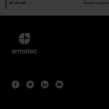
AT 1171-80
Metalli-metalli-tii
Lisätietoja
ja
Yhteystiedot