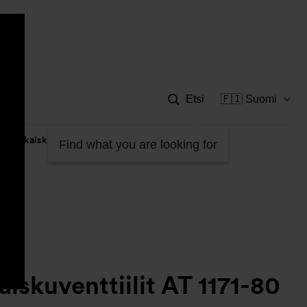
Apu
Etsi
🇫🇮 Suomi
tastakaiskuventtiilit AT 1171-80
Find what you are looking for
iskuventtiilit AT 1171-80