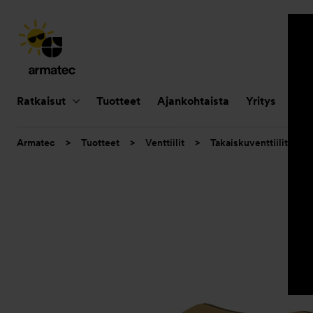
Päänavigointi
Ratkaisut
Tuotteet
Ajankohtaista
Yritys
Huo
Olet
Armatec
>
Tuotteet
>
Venttiilit
>
Takaiskuventtiilit
>
tässä: