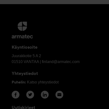
Lisätietoja
ja
Yhteystiedot
Käyntiosoite
OY
Juurakkotie 5 A 2
Armatec
01510
VANTAA | finland@armatec.com
Finland
Yhteystiedot
AB
Puhelin:
Katso yhteystiedot
Uutiskirjeet