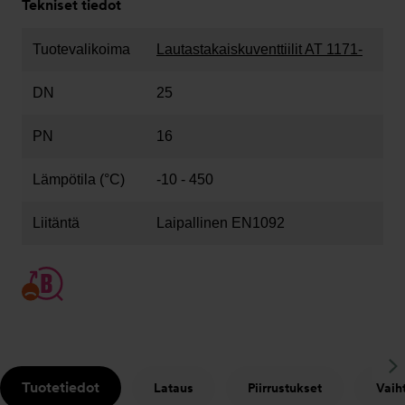
Tekniset tiedot
Tuotevalikoima
Lautastakaiskuventtiilit AT 1171-
DN
25
PN
16
Lämpötila (°C)
-10 - 450
Liitäntä
Laipallinen EN1092
S
Tuotetiedot
Lataus
Piirrustukset
Vaih
t