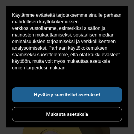
Käytämme evästeitä tarjotaksemme sinulle parhaan
Sho
mahdollisen käyttökokemuksen
cont
verkkosivustollamme, esimerkiksi sisällön ja
mainosten mukauttamiseksi, sosiaalisen median
ominaisuuksien tarjoamiseksi ja verkkoliikenteen
Olet
Armatec
>
Tuotteet
>
Venttiilit
>
analysoimiseksi. Parhaan käyttökokemuksen
tässä:
Takaiskuventtiilit
>
Lautastakaiskuventtiilit
>
Lautastakaiskuventtiilit AT 1171-
>
saamiseksi suosittelemme, että otat kaikki evästeet
Lautastakaiskuventtiilit AT 1171-25
käyttöön, mutta voit myös mukauttaa asetuksia
omien tarpeidesi mukaan.
Lue lisää evästeistä
täältä.
Hyväksy suositellut asetukset
Mukauta asetuksia