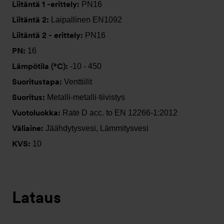
Liitäntä 1 -erittely:
PN16
Liitäntä 2:
Laipallinen EN1092
Liitäntä 2 - erittely:
PN16
PN:
16
Lämpötila (°C):
-10 - 450
Suoritustapa:
Venttiilit
Suoritus:
Metalli-metalli-tiivistys
Vuotoluokka:
Rate D acc. to EN 12266-1:2012
Väliaine:
Jäähdytysvesi, Lämmitysvesi
KVS:
10
Lataus