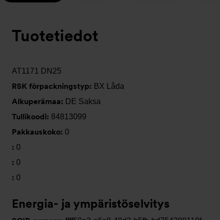
Tuotetiedot
AT1171 DN25
RSK förpackningstyp:
BX Låda
Alkuperämaa:
DE Saksa
Tullikoodi:
84813099
Pakkauskoko:
0
:
0
:
0
:
0
Energia- ja ympäristöselvitys