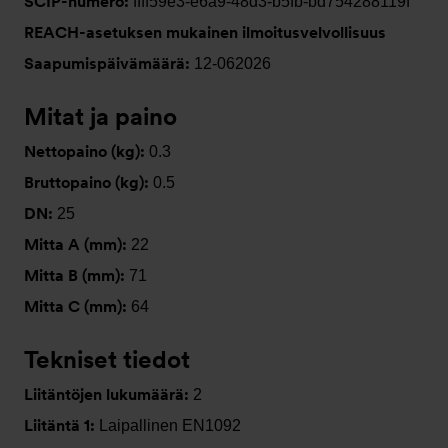
SCIP-numero:
ffff59e3-e6a9-48d3-b5fb-bd754288119f
REACH-asetuksen mukainen ilmoitusvelvollisuus
Saapumispäivämäärä:
12-062026
Mitat ja paino
Nettopaino (kg):
0.3
Bruttopaino (kg):
0.5
DN:
25
Mitta A (mm):
22
Mitta B (mm):
71
Mitta C (mm):
64
Tekniset tiedot
Liitäntöjen lukumäärä:
2
Liitäntä 1:
Laipallinen EN1092