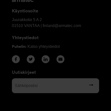
Käyntiosoite
OY
Juurakkotie 5 A 2
Armatec
01510
VANTAA | finland@armatec.com
Finland
Yhteystiedot
AB
Puhelin:
Katso yhteystiedot
Uutiskirjeet
Sähköpostisi
(Required)