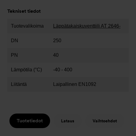
Tekniset tiedot
Tuotevalikoima
Läppätakaiskuventtiili AT 2646-
DN
250
PN
40
Lämpötila (°C)
-40 - 400
Liitäntä
Laipallinen EN1092
Tuotetiedot
Lataus
Vaihtoehdot