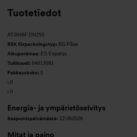
Tuotetiedot
AT2646F DN250
RSK förpackningstyp:
BG Påse
Alkuperämaa:
ES Espanja
Tullikoodi:
84813091
Pakkauskoko:
0
:
0
:
0
Energia- ja ympäristöselvitys
Saapumispäivämäärä:
12-062026
Mitat ja paino