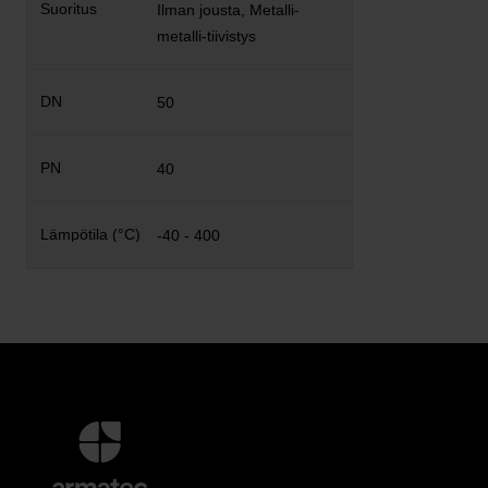
Ilman jousta, Metalli-
metalli-tiivistys
50
40
-40 - 400
Lisätietoja
ja
Yhteystiedot