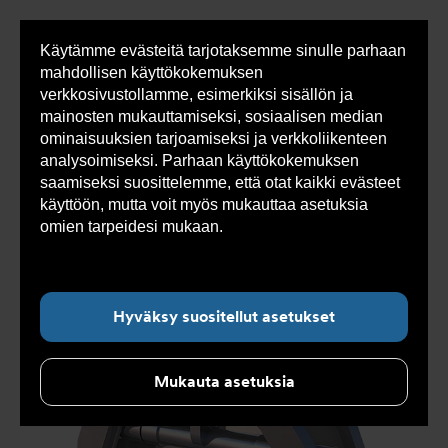
Käytämme evästeitä tarjotaksemme sinulle parhaan
Sho
mahdollisen käyttökokemuksen
cont
verkkosivustollamme, esimerkiksi sisällön ja
mainosten mukauttamiseksi, sosiaalisen median
ominaisuuksien tarjoamiseksi ja verkkoliikenteen
Olet
Armatec
>
Tuotteet
>
Venttiilit
>
analysoimiseksi. Parhaan käyttökokemuksen
tässä:
Takaiskuventtiilit
>
Läppätakaiskuventtiili
>
Läppätakaiskuventtiili AT 2646-
>
Läppätakaiskuventtiili
saamiseksi suosittelemme, että otat kaikki evästeet
AT 2646F10/16-250
käyttöön, mutta voit myös mukauttaa asetuksia
omien tarpeidesi mukaan.
Lue lisää evästeistä
täältä.
Hyväksy suositellut asetukset
Mukauta asetuksia