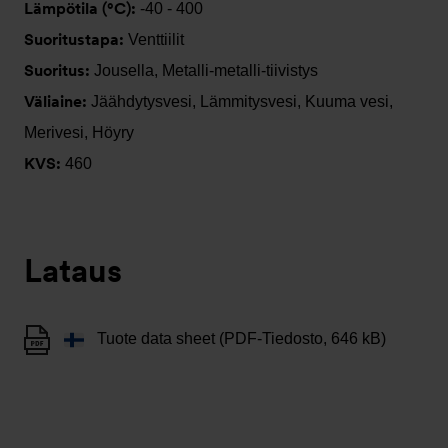
Lämpötila (°C):
-40 - 400
Suoritustapa:
Venttiilit
Suoritus:
Jousella, Metalli-metalli-tiivistys
Väliaine:
Jäähdytysvesi, Lämmitysvesi, Kuuma vesi,
Merivesi, Höyry
KVS:
460
Lataus
Tuote data sheet (PDF-Tiedosto, 646 kB)