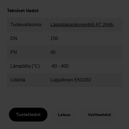
Tekniset tiedot
Tuotevalikoima
Läppätakaiskuventtiili AT 2646-
DN
150
PN
40
Lämpötila (°C)
-40 - 400
Liitäntä
Laipallinen EN1092
Tuotetiedot
Lataus
Vaihtoehdot