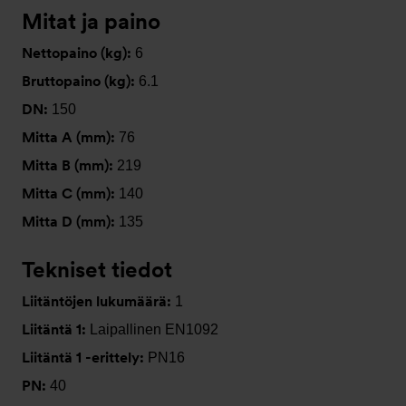
Mitat ja paino
Nettopaino (kg):
6
Bruttopaino (kg):
6.1
DN:
150
Mitta A (mm):
76
Mitta B (mm):
219
Mitta C (mm):
140
Mitta D (mm):
135
Tekniset tiedot
Liitäntöjen lukumäärä:
1
Liitäntä 1:
Laipallinen EN1092
Liitäntä 1 -erittely:
PN16
PN:
40