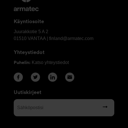
ja
Yhteystiedot
Käyntiosoite
OY
Juurakkotie 5 A 2
Armatec
01510
VANTAA | finland@armatec.com
Finland
Yhteystiedot
AB
Puhelin:
Katso yhteystiedot
Uutiskirjeet
Sähköpostisi
(Required)