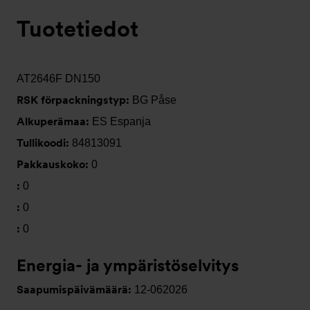
Tuotetiedot
AT2646F DN150
RSK förpackningstyp:
BG Påse
Alkuperämaa:
ES Espanja
Tullikoodi:
84813091
Pakkauskoko:
0
:
0
:
0
:
0
Energia- ja ympäristöselvitys
Saapumispäivämäärä:
12-062026