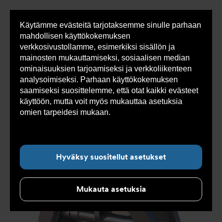
Käytämme evästeitä tarjotaksemme sinulle parhaan
Sho
mahdollisen käyttökokemuksen
cont
verkkosivustollamme, esimerkiksi sisällön ja
mainosten mukauttamiseksi, sosiaalisen median
ominaisuuksien tarjoamiseksi ja verkkoliikenteen
Olet
Armatec
>
Tuotteet
>
Venttiilit
>
analysoimiseksi. Parhaan käyttökokemuksen
tässä:
Takaiskuventtiilit
>
Läppätakaiskuventtiili
>
Läppätakaiskuventtiili AT 2646-
>
Läppätakaiskuventtiili
saamiseksi suosittelemme, että otat kaikki evästeet
AT 2646F10/16-150
käyttöön, mutta voit myös mukauttaa asetuksia
omien tarpeidesi mukaan.
Lue lisää evästeistä
täältä.
Hyväksy suositellut asetukset
Mukauta asetuksia