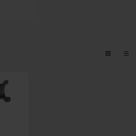
Näytä
Näytä
kuvakkeina
listana