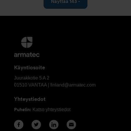
Näyttää 143 -
Lisätietoja
ja
Yhteystiedot
Käyntiosoite
OY
Juurakkotie 5 A 2
Armatec
01510
VANTAA | finland@armatec.com
Finland
Yhteystiedot
AB
Puhelin:
Katso yhteystiedot