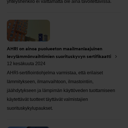
yhteyshenkilö ei välttämättä ole aina tavoitettavissa.
AHRI on ainoa puolueeton maailmanlaajuinen
levylämmönvaihtimien suorituskyvyn sertifikaatti
12 kesäkuuta 2024
AHRI-sertifiointiohjelma varmistaa, että erilaiset
lämmitykseen, ilmanvaihtoon, ilmastointiin,
jäähdytykseen ja lämpimän käyttöveden tuottamiseen
käytettävät tuotteet täyttävät valmistajien
suorituskykylupaukset.