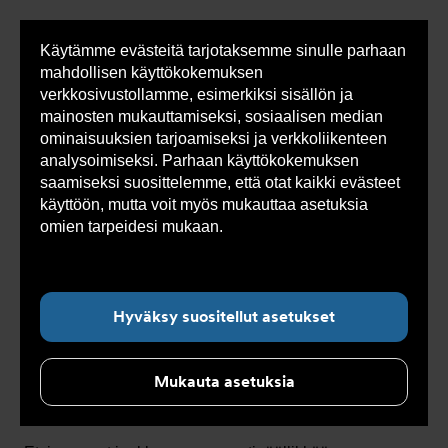
Käytämme evästeitä tarjotaksemme sinulle parhaan
Sho
mahdollisen käyttökokemuksen
cont
verkkosivustollamme, esimerkiksi sisällön ja
mainosten mukauttamiseksi, sosiaalisen median
ominaisuuksien tarjoamiseksi ja verkkoliikenteen
Olet
Armatec
>
Ajankohtaista
>
Uutiset
analysoimiseksi. Parhaan käyttökokemuksen
tässä:
saamiseksi suosittelemme, että otat kaikki evästeet
käyttöön, mutta voit myös mukauttaa asetuksia
Alanavigointi ”Ajankohtaista”
omien tarpeidesi mukaan.
Lue lisää evästeistä
täältä.
Uutiset
Hyväksy suositellut asetukset
HAKUAIKA ON PÄÄTTYNYT - Avoimet työpaikat -
Mukauta asetuksia
Myyntipäällikkö
17 helmikuuta 2026