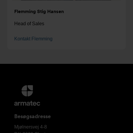
Flemming Stig Hansen
Head of Sales
Kontakt Flemming
Yderligere
information
og
kontaktoplysninger
Besøgsadresse
Armatec
Mjølnersvej 4-8