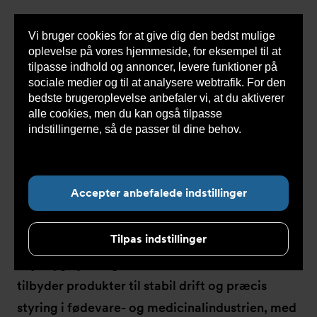
Vi bruger cookies for at give dig den bedst mulige
Sho
oplevelse på vores hjemmeside, for eksempel til at
cont
tilpasse indhold og annoncer, levere funktioner på
sociale medier og til at analysere webtrafik. For den
bedste brugeroplevelse anbefaler vi, at du aktiverer
Du
Armatec
>
Koncepter
>
Food & Pharma
alle cookies, men du kan også tilpasse
er
her:
indstillingerne, så de passer til dine behov.
Læs
mere om cookies her.
Food & Pharma
Accepter anbefalede indstillinger
Tilpas indstillinger
Armatec’s løsninger til Food & Pharma opfylder
høje hygiejne- og sikkerhedsstandarder. Vi
tilbyder produkter til stabil drift og præcis
styring i fødevare- og medicinalindustrien, med