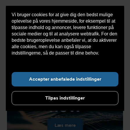
Vi bruger cookies for at give dig den bedst mulige
Sho
oplevelse på vores hjemmeside, for eksempel til at
cont
tilpasse indhold og annoncer, levere funktioner på
sociale medier og til at analysere webtrafik. For den
bedste brugeroplevelse anbefaler vi, at du aktiverer
alle cookies, men du kan også tilpasse
indstillingerne, så de passer til dine behov.
Læs
mere om cookies her.
Accepter anbefalede indstillinger
Get into
the
Tilpas indstillinger
flow
Læs mere