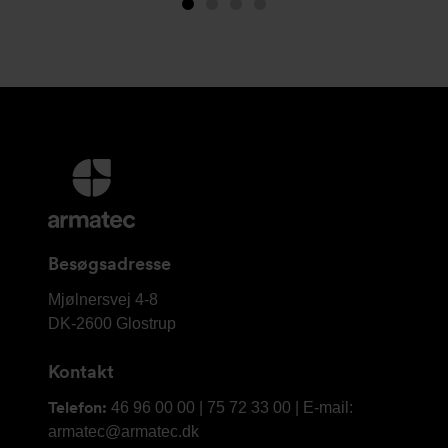
Image
Image
(is
Image
Image
1
2
showing)
3
4
Yderligere
information
og
kontaktoplysninger
Besøgsadresse
Armatec
Mjølnersvej 4-8
A/S
DK-2600
Glostrup
Kontakt
Telefon:
46 96 00 00 | 75 72 33 00 | E-mail:
armatec@armatec.dk