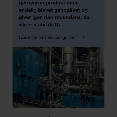
Læs mere her
fjernvarmeproduktionen,
den forbindelse også har
for vandforsyning,
endelig blevet genoplivet og
bidraget med en masse
rensningsanlæg, kraft-
giver igen den redundans, der
specialviden til projektet.
varmesektoren og procesanlæg.
sikrer stabil drift.
Læs mere om leveringen her
Læs mere her
Læs mere om renoveringen her