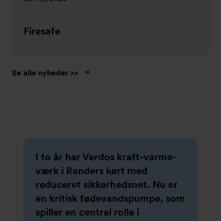
Firesafe
Se alle nyheder >>
Slideshow
I to år har Verdos kraft-varme-
Som den bedst egnede
Armatec er værdiskabende
Vi løser opgaver, også hvor det
værk i Randers kørt med
leverandør af de centrale
samarbejdspartner på
bliver svært! Armatec leverer
reduceret sikkerhedsnet. Nu er
ventiler, der sidder i
industrielle anlæg og leverer
ventiler til stor køleopgave af
en kritisk fødevandspumpe, som
containerens indmad, faldt
komponenter og løsninger til en
havvand.
spiller en central rolle i
valget på danske Armatec, der i
lang række applikationer inden