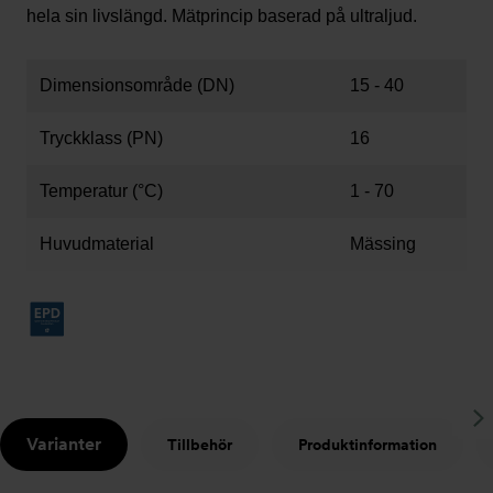
hela sin livslängd. Mätprincip baserad på ultraljud.
Dimensionsområde (DN)
15 - 40
Tryckklass (PN)
16
Temperatur (°C)
1 - 70
Huvudmaterial
Mässing
S
Varianter
Tillbehör
Produktinformation
t