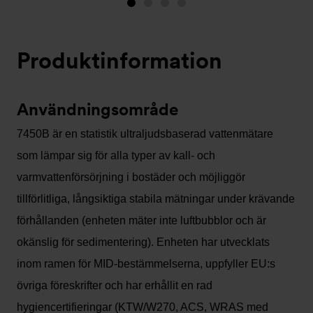
Bild
Bild
Bild
Bild
1
2
3
4
(visas
Produktinformation
nu)
Användningsområde
7450B är en statistik ultraljudsbaserad vattenmätare
som lämpar sig för alla typer av kall- och
varmvattenförsörjning i bostäder och möjliggör
tillförlitliga, långsiktiga stabila mätningar under krävande
förhållanden (enheten mäter inte luftbubblor och är
okänslig för sedimentering). Enheten har utvecklats
inom ramen för MID-bestämmelserna, uppfyller EU:s
övriga föreskrifter och har erhållit en rad
hygiencertifieringar (KTW/W270, ACS, WRAS med