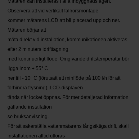
Mätaren kan installeras i alla inbyggnadslägen.
Observera att vid vertikalt fallrörsmontage
kommer mätarens LCD att bli placerad upp och ner.
Mätaren börjar att
mäta direkt vid installation, kommunikationen aktiveras
efter 2 minuters idrifttagning
med kontinuerligt flöde. Omgivande driftstemperatur bör
ligga inom + 55° C
ner till - 10° C (förutsatt ett minflöde på 100 l/h för att
förhindra frysning). LCD-displayen
tänds när locket öppnas. För mer detaljerad information
gällande installation
se bruksanvisning.
För att säkerställa vattenmätarens långsiktiga drift, skall
installationen alltid utföras