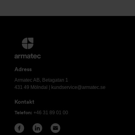
Ytterligare
information
och
kontaktuppgifter
Adress
Armatec
Armatec AB, Betagatan 1
AB
431 49 Mölndal |
kundservice@armatec.se
Kontakt
Telefon:
+46 31 89 01 00