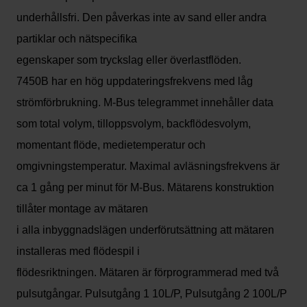
underhållsfri. Den påverkas inte av sand eller andra
partiklar och nätspecifika
egenskaper som tryckslag eller överlastflöden.
7450B har en hög uppdateringsfrekvens med låg
strömförbrukning. M-Bus telegrammet innehåller data
som total volym, tilloppsvolym, backflödesvolym,
momentant flöde, medietemperatur och
omgivningstemperatur. Maximal avläsningsfrekvens är
ca 1 gång per minut för M-Bus. Mätarens konstruktion
tillåter montage av mätaren
i alla inbyggnadslägen underförutsättning att mätaren
installeras med flödespil i
flödesriktningen. Mätaren är förprogrammerad med två
pulsutgångar. Pulsutgång 1 10L/P, Pulsutgång 2 100L/P