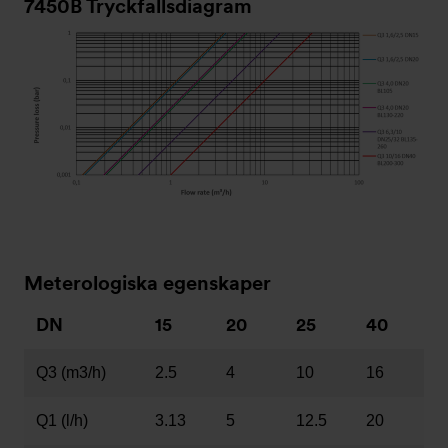
7450B Tryckfallsdiagram
Meterologiska egenskaper
DN
15
20
25
40
Q3 (m3/h)
2.5
4
10
16
Q1 (l/h)
3.13
5
12.5
20