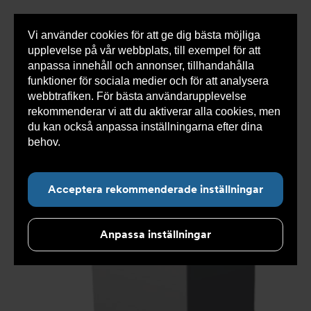
Vi använder cookies för att ge dig bästa möjliga
Visa
0 varor
Snabborder
upplevelse på vår webbplats, till exempel för att
inneh
anpassa innehåll och annonser, tillhandahålla
funktioner för sociala medier och för att analysera
webbtrafiken. För bästa användarupplevelse
Du
Armatec
>
Produkter
>
Mätare
>
rekommenderar vi att du aktiverar alla cookies, men
är
Flödes-/Vattenmätare
>
Kallvattenmätare
>
här:
Vattenmätare AT 7450B
du kan också anpassa inställningarna efter dina
behov.
Läs mer om våra cookies här.
Acceptera rekommenderade inställningar
Anpassa inställningar