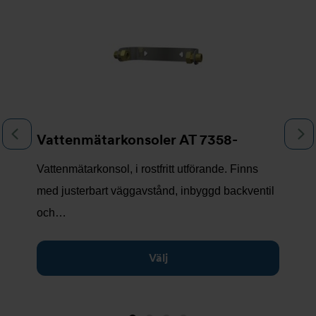
Föregående
N
Vattenmätarkonsoler AT 7358-
Vattenmätarkonsol, i rostfritt utförande. Finns
med justerbart väggavstånd, inbyggd backventil
och…
Välj