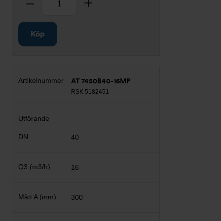
Ta bort
Lägg till
Köp
AT 7450B40-16MP
RSK 5182451
40
16
300