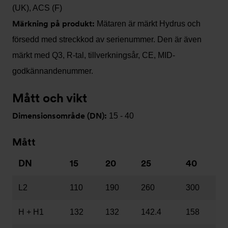
(UK), ACS (F)
Märkning på produkt:
Mätaren är märkt Hydrus och
försedd med streckkod av serienummer. Den är även
märkt med Q3, R-tal, tillverkningsår, CE, MID-
godkännandenummer.
Mått och vikt
Dimensionsområde (DN):
15 - 40
Mått
DN
15
20
25
40
L2
110
190
260
300
H + H1
132
132
142.4
158