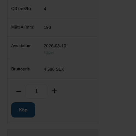
4
190
2026-08-10
I lager
4 580 SEK
Antal
Ta bort
Lägg till
Köp