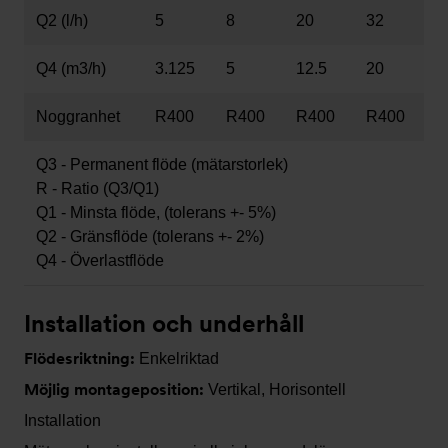
Q2 (l/h)
5
8
20
32
Q4 (m3/h)
3.125
5
12.5
20
Noggranhet
R400
R400
R400
R400
Q3 - Permanent flöde (mätarstorlek)
R - Ratio (Q3/Q1)
Q1 - Minsta flöde, (tolerans +- 5%)
Q2 - Gränsflöde (tolerans +- 2%)
Q4 - Överlastflöde
Installation och underhåll
Flödesriktning:
Enkelriktad
Möjlig montageposition:
Vertikal, Horisontell
Installation