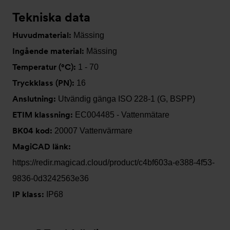
Tekniska data
Huvudmaterial:
Mässing
Ingående material:
Mässing
Temperatur (°C):
1 - 70
Tryckklass (PN):
16
Anslutning:
Utvändig gänga ISO 228-1 (G, BSPP)
ETIM klassning:
EC004485 - Vattenmätare
BK04 kod:
20007 Vattenvärmare
MagiCAD länk:
https://redir.magicad.cloud/product/c4bf603a-e388-4f53-
9836-0d3242563e36
IP klass:
IP68