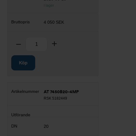
I lager
4 050 SEK
Antal
Ta bort
Lägg till
Köp
AT 7450B20-4MP
RSK 5182449
20