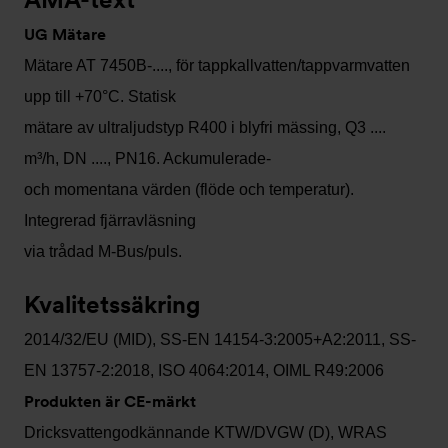
UG Mätare
Mätare AT 7450B-...., för tappkallvatten/tappvarmvatten
upp till +70°C. Statisk
mätare av ultraljudstyp R400 i blyfri mässing, Q3 ....
m³/h, DN ...., PN16. Ackumulerade-
och momentana värden (flöde och temperatur).
Integrerad fjärravläsning
via trådad M-Bus/puls.
Kvalitetssäkring
2014/32/EU (MID), SS-EN 14154-3:2005+A2:2011, SS-
EN 13757-2:2018, ISO 4064:2014, OIML R49:2006
Produkten är CE-märkt
Dricksvattengodkännande KTW/DVGW (D), WRAS