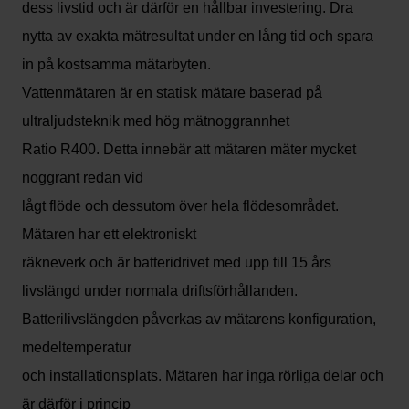
dess livstid och är därför en hållbar investering. Dra
nytta av exakta mätresultat under en lång tid och spara
in på kostsamma mätarbyten.
Vattenmätaren är en statisk mätare baserad på
ultraljudsteknik med hög mätnoggrannhet
Ratio R400. Detta innebär att mätaren mäter mycket
noggrant redan vid
lågt flöde och dessutom över hela flödesområdet.
Mätaren har ett elektroniskt
räkneverk och är batteridrivet med upp till 15 års
livslängd under normala driftsförhållanden.
Batterilivslängden påverkas av mätarens konfiguration,
medeltemperatur
och installationsplats. Mätaren har inga rörliga delar och
är därför i princip