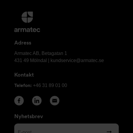
Ytterligare
information
och
kontaktuppgifter
Adress
Armatec
Armatec AB, Betagatan 1
AB
431 49 Mölndal |
kundservice@armatec.se
Kontakt
Telefon:
+46 31 89 01 00
Nyhetsbrev
E-