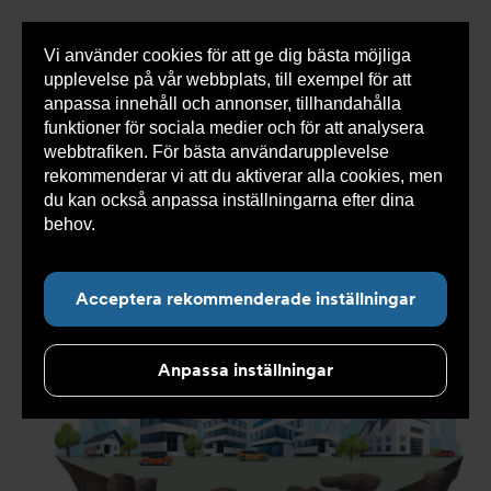
Vi använder cookies för att ge dig bästa möjliga
Visa
0 varor
Snabborder
upplevelse på vår webbplats, till exempel för att
inneh
anpassa innehåll och annonser, tillhandahålla
funktioner för sociala medier och för att analysera
webbtrafiken. För bästa användarupplevelse
Du
Armatec
>
Aktuellt
>
Nyheter 2025
>
Komplett
rekommenderar vi att du aktiverar alla cookies, men
är
tryckhållning och avskiljning
här:
du kan också anpassa inställningarna efter dina
behov.
Läs mer om våra cookies här.
Undernavigering för ”Aktuellt”
Acceptera rekommenderade inställningar
Anpassa inställningar