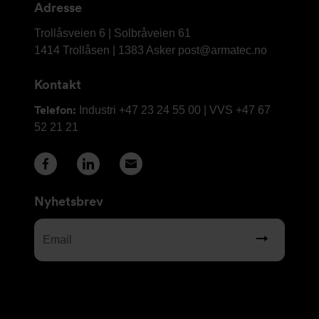
Adresse
Armatec
Trollåsveien 6 | Solbråveien 61
AS
1414 Trollåsen | 1383 Asker
post@armatec.no
Kontakt
Telefon:
Industri +47 23 24 55 00 | VVS +47 67
52 21 21
Nyhetsbrev
Email
(Required)