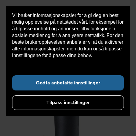
Vi bruker informasjonskapsler for å gi deg en best
Sho
mulig opplevelse på nettstedet vårt, for eksempel for
cont
å tilpasse innhold og annonser, tilby funksjoner i
sosiale medier og for å analysere nettrafikk. For den
beste brukeropplevelsen anbefaler vi at du aktiverer
Du
Armatec
>
Produkter
>
Ventiler
>
Kuleventiler
>
alle informasjonskapsler, men du kan også tilpasse
er
2-delt
>
Optibal kuleventil for forbruksvann
her:
innstillingene for å passe dine behov.
Les mer om
informasjonskapsler her.
Godta anbefalte innstillinger
Tilpass innstillinger