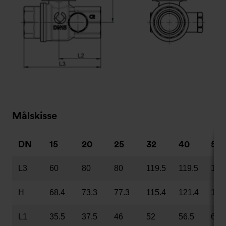
Målskisse
DN
15
20
25
32
40
50
L3
60
80
80
119.5
119.5
119
H
68.4
73.3
77.3
115.4
121.4
128
L1
35.5
37.5
46
52
56.5
65.