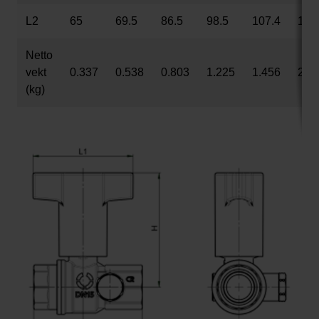
L2
65
69.5
86.5
98.5
107.4
126
Netto
vekt
0.337
0.538
0.803
1.225
1.456
2.4
(kg)