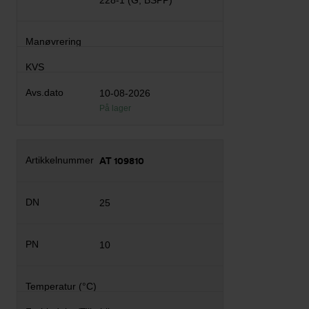
228-1 (G, BSPP)
10-08-2026
På lager
AT 109810
25
10