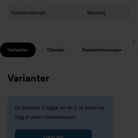
Hovedmateriale
Messing
S
Varianter
Tilbehør
Produktinformasjon
t
Varianter
Du behøver å logge inn for å se priser og
legg til varer i handlekurven.
Logg inn