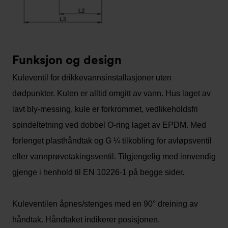
Funksjon og design
Kuleventil for drikkevannsinstallasjoner uten
dødpunkter. Kulen er alltid omgitt av vann. Hus laget av
lavt bly-messing, kule er forkrommet, vedlikeholdsfri
spindeltetning ved dobbel O-ring laget av EPDM. Med
forlenget plasthåndtak og G ¼ tilkobling for avløpsventil
eller vannprøvetakingsventil. Tilgjengelig med innvendig
gjenge i henhold til EN 10226-1 på begge sider.
Kuleventilen åpnes/stenges med en 90° dreining av
håndtak. Håndtaket indikerer posisjonen.