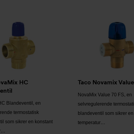
ovaMix HC
Taco Novamix Value
entil
NovaMix Value 70 FS, en
C Blandeventil, en
selvregulerende termostat
rende termostatisk
blandeventil som sikrer en
il som sikrer en konstant
temperatur…
ur…