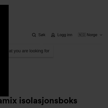
Hje
Søk
Logg inn
🇳🇴 Norge
d what you are looking for
mix isolasjonsboks