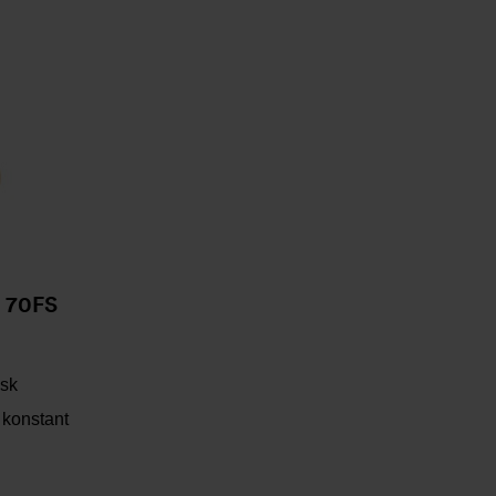
 70FS
isk
 konstant