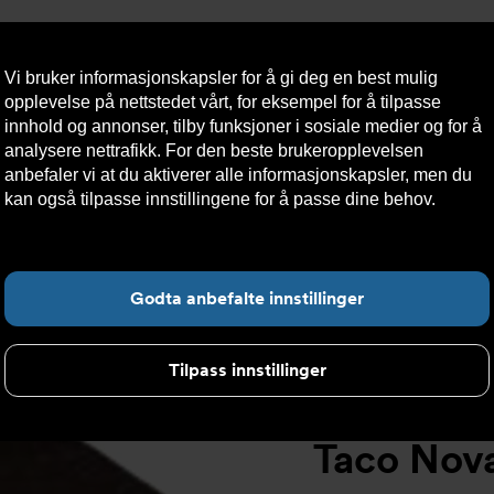
Vi bruker informasjonskapsler for å gi deg en best mulig
opplevelse på nettstedet vårt, for eksempel for å tilpasse
innhold og annonser, tilby funksjoner i sosiale medier og for å
analysere nettrafikk. For den beste brukeropplevelsen
Nyheter
Om oss
Kontakt oss
Nettbutikk
Bærekraft
anbefaler vi at du aktiverer alle informasjonskapsler, men du
kan også tilpasse innstillingene for å passe dine behov.
Les
mer om informasjonskapsler her.
o Novamix isolasjonsboks
Fin
Godta anbefalte innstillinger
Tilpass innstillinger
Taco Nova