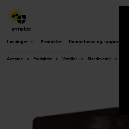
Hovednavigasjon
Løsninger
Produkter
Kompetanse og support
Du
Armatec
>
Produkter
>
Ventiler
>
Blandeventil
>
Tac
er
her: