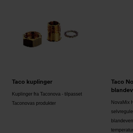
Taco kuplinger
Taco N
blandev
Kuplinger fra Taconova - tilpasset
NovaMix H
Taconovas produkter
selvregule
blandevent
temperat