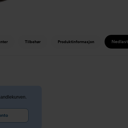
Nedlas
anter
Tilbehør
Produktinformasjon
 handlekurven.
onto