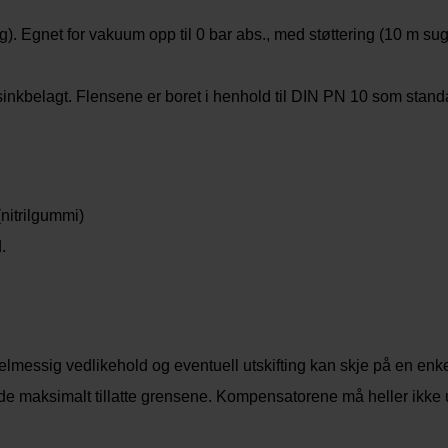
sug). Egnet for vakuum opp til 0 bar abs., med støttering (10 m s
sinkbelagt. Flensene er boret i henhold til DIN PN 10 som stan
itrilgummi)
.
elmessig vedlikehold og eventuell utskifting kan skje på en en
l de maksimalt tillatte grensene. Kompensatorene må heller ikke u