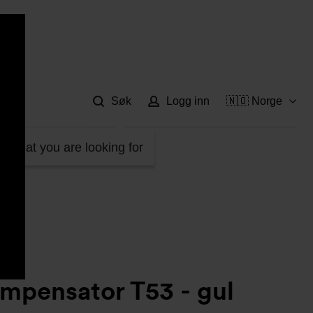
Hje
Søk
Logg inn
🇳🇴 Norge
d what you are looking for
pensator T53 - gul