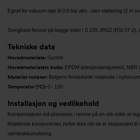
Egnet for vakuum opp til 0,8 bar abs., uten støttering (2 m 
Svingbare flenser på begge sider i S 235 JRG2 (RSt 37-2), 
Tekniske data
Hovedmateriale:
Gummi
Hovedmaterialets kode:
EPDM (etenpropengummi), NBR (n
Material-notater:
Belgens forsterkede materiale i nyloncord
Temperatur (°C):
0 - 130
Installasjon og vedlikehold
Kompensatorer må plasseres i rørene på en slik måte at reg
tilstøtende komponenter, heller ikke når de er ekspandert ti
varmeakkumulering.