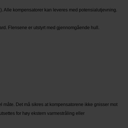
ug). Alle kompensatorer kan leveres med potensialutjevning.
dard. Flensene er utstyrt med gjennomgående hull.
kel måte. Det må sikres at kompensatorene ikke gnisser mot
tsettes for høy ekstern varmestråling eller