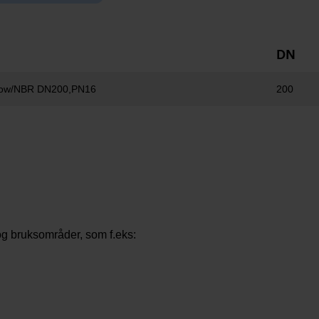
DN
ellow/NBR DN200,PN16
200
og bruksområder, som f.eks: