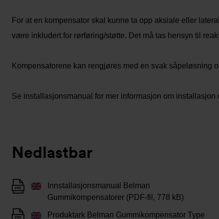
For at en kompensator skal kunne ta opp aksiale eller latera
være inkludert for rørføring/støtte. Det må tas hensyn til rea
Kompensatorene kan rengjøres med en svak såpeløsning og re
Se installasjonsmanual for mer informasjon om installasjon 
Nedlastbar
Innstallasjonsmanual Belman
Gummikompensatorer (PDF-fil, 778 kB)
Produktark Belman Gummikompensator Type