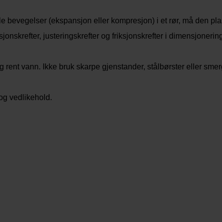
le bevegelser (ekspansjon eller kompresjon) i et rør, må den pla
ksjonskrefter, justeringskrefter og friksjonskrefter i dimensjoneri
nt vann. Ikke bruk skarpe gjenstander, stålbørster eller smer
og vedlikehold.