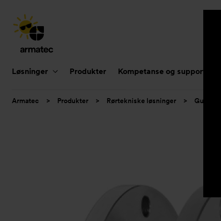
Hovednavigasjon
Løsninger
Produkter
Kompetanse og support
Du
Armatec
>
Produkter
>
Rørtekniske løsninger
>
Gummik
er
her: