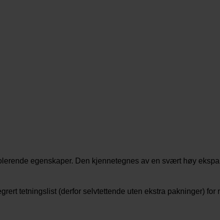
lerende egenskaper. Den kjennetegnes av en svært høy ekspans
rert tetningslist (derfor selvtettende uten ekstra pakninger) fo