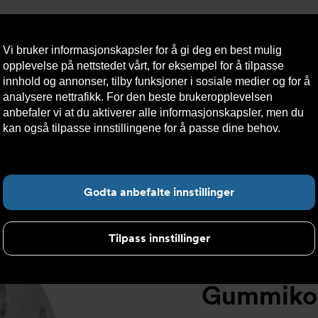
Vi bruker informasjonskapsler for å gi deg en best mulig
opplevelse på nettstedet vårt, for eksempel for å tilpasse
innhold og annonser, tilby funksjoner i sosiale medier og for å
analysere nettrafikk. For den beste brukeropplevelsen
Nyheter
Om oss
Kontakt oss
Nettbutikk
Bærekraft
anbefaler vi at du aktiverer alle informasjonskapsler, men du
kan også tilpasse innstillingene for å passe dine behov.
Les
mer om informasjonskapsler her.
ompensatorer
>
Gummikompensator T53 - gul
Fin
Godta anbefalte innstillinger
Tilpass innstillinger
Gummikom