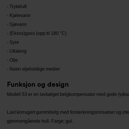
- Trykkluft
- Kjølevann
- Sjøvann
- (Eksos)gass (opp til 180 °C)
- Syre
- Utlaking
- Olje
- Noen oljeholdige medier
Funksjon og design
Modell 53 er en lavbølget belgkompensator med gode lydiso
Lavt korrugert gummibelg med forsterkningsinnsatser og integ
gjennomgående hull. Farge: gul.