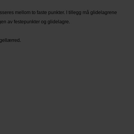
sseres mellom to faste punkter. I tillegg må glidelagrene
ngen av festepunkter og glidelagre.
gellærred.