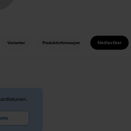
Nedlastbar
Varianter
Produktinformasjon
 handlekurven.
onto