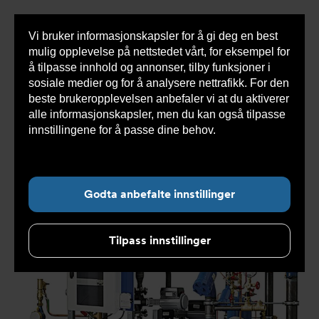
Vi bruker informasjonskapsler for å gi deg en best
Sho
mulig opplevelse på nettstedet vårt, for eksempel for
cont
å tilpasse innhold og annonser, tilby funksjoner i
sosiale medier og for å analysere nettrafikk. For den
beste brukeropplevelsen anbefaler vi at du aktiverer
Du
Armatec
>
Produkter
>
Prefabrikerte systemer
>
alle informasjonskapsler, men du kan også tilpasse
er
Fjernvarmesentraler - kundeunike systemer
>
Maxi
her:
innstillingene for å passe dine behov.
Les mer om
informasjonskapsler her.
Godta anbefalte innstillinger
Tilpass innstillinger