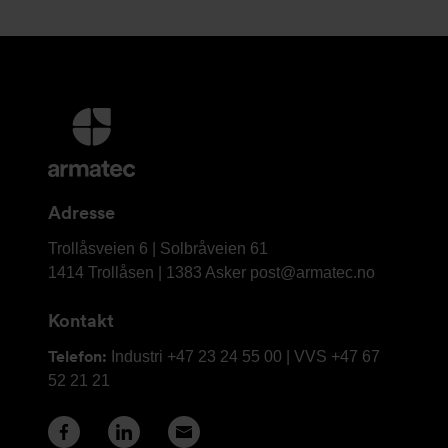
Mer
informasjon
og
kontaktinformasjon
Adresse
Armatec
Trollåsveien 6 | Solbråveien 61
AS
1414 Trollåsen | 1383 Asker
post@armatec.no
Kontakt
Telefon:
Industri +47 23 24 55 00 | VVS +47 67
52 21 21