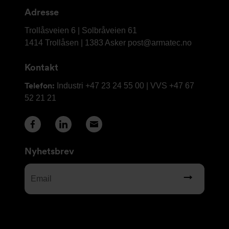
kontaktinformasjon
Adresse
Armatec
Trollåsveien 6 | Solbråveien 61
AS
1414 Trollåsen | 1383 Asker
post@armatec.no
Kontakt
Telefon:
Industri +47 23 24 55 00 | VVS +47 67
52 21 21
Nyhetsbrev
Email
(Required)