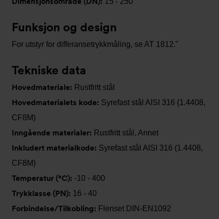
Dimensjonsområde (DN):
15 - 250
Funksjon og design
For utstyr for differansetrykkmåling, se AT 1812."
Tekniske data
Hovedmateriale:
Rustfritt stål
Hovedmaterialets kode:
Syrefast stål AISI 316 (1.4408,
CF8M)
Inngående materialer:
Rustfritt stål, Annet
Inkludert materialkode:
Syrefast stål AISI 316 (1.4408,
CF8M)
Temperatur (°C):
-10 - 400
Trykklasse (PN):
16 - 40
Forbindelse/Tilkobling:
Flenset DIN-EN1092