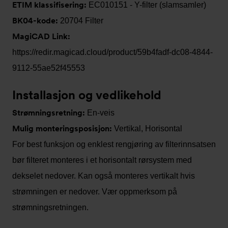
ETIM klassifisering:
EC010151 - Y-filter (slamsamler)
BK04-kode:
20704 Filter
MagiCAD Link:
https://redir.magicad.cloud/product/59b4fadf-dc08-4844-
9112-55ae52f45553
Installasjon og vedlikehold
Strømningsretning:
En-veis
Mulig monteringsposisjon:
Vertikal, Horisontal
For best funksjon og enklest rengjøring av filterinnsatsen
bør filteret monteres i et horisontalt rørsystem med
dekselet nedover. Kan også monteres vertikalt hvis
strømningen er nedover. Vær oppmerksom på
strømningsretningen.