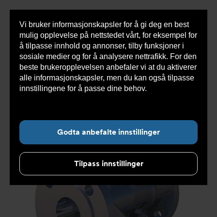
Vi bruker informasjonskapsler for å gi deg en best
Sho
mulig opplevelse på nettstedet vårt, for eksempel for
cont
å tilpasse innhold og annonser, tilby funksjoner i
sosiale medier og for å analysere nettrafikk. For den
beste brukeropplevelsen anbefaler vi at du aktiverer
Du
Armatec
>
Produkter
>
Luft og partikkelutskillere
>
alle informasjonskapsler, men du kan også tilpasse
er
Filter
>
Flenset Tilkobling
>
Smussfilter AT 4046A
her:
innstillingene for å passe dine behov.
Les mer om
informasjonskapsler her.
Godta anbefalte innstillinger
Tilpass innstillinger