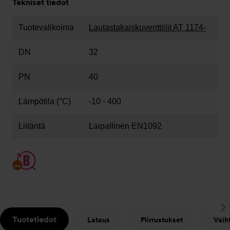
Tekniset tiedot
Tuotevalikoima
Lautastakaiskuventtiilit AT 1174-
DN
32
PN
40
Lämpötila (°C)
-10 - 400
Liitäntä
Laipallinen EN1092
S
Tuotetiedot
Lataus
Piirrustukset
Vaih
t