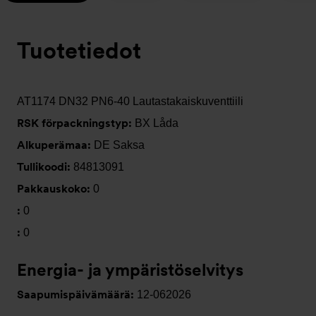
Tuotetiedot
AT1174 DN32 PN6-40 Lautastakaiskuventtiili
RSK förpackningstyp:
BX Låda
Alkuperämaa:
DE Saksa
Tullikoodi:
84813091
Pakkauskoko:
0
:
0
:
0
Energia- ja ympäristöselvitys
Saapumispäivämäärä:
12-062026