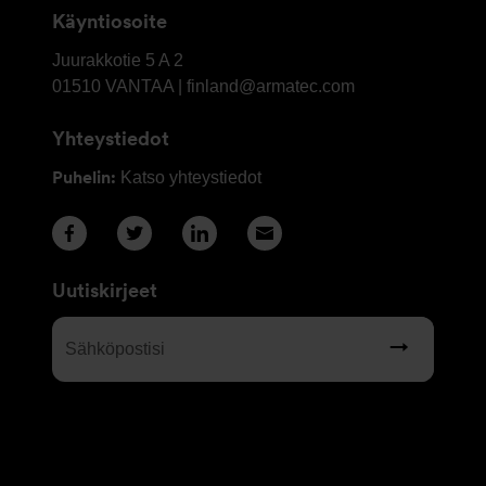
Käyntiosoite
OY
Juurakkotie 5 A 2
Armatec
01510
VANTAA | finland@armatec.com
Finland
Yhteystiedot
AB
Puhelin:
Katso yhteystiedot
Uutiskirjeet
Sähköpostisi
(Required)