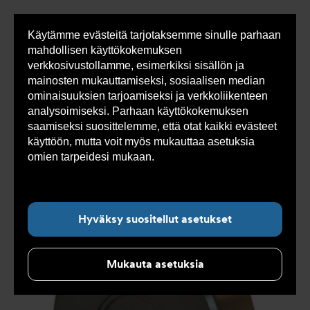
Käytämme evästeitä tarjotaksemme sinulle parhaan
Sho
mahdollisen käyttökokemuksen
cont
verkkosivustollamme, esimerkiksi sisällön ja
mainosten mukauttamiseksi, sosiaalisen median
ominaisuuksien tarjoamiseksi ja verkkoliikenteen
Olet
Armatec
>
Tuotteet
>
Venttiilit
>
analysoimiseksi. Parhaan käyttökokemuksen
tässä:
Takaiskuventtiilit
>
Lautastakaiskuventtiilit
>
Lautastakaiskuventtiilit AT 1174-
>
saamiseksi suosittelemme, että otat kaikki evästeet
Lautastakaiskuventtiilit AT 1174-32
käyttöön, mutta voit myös mukauttaa asetuksia
omien tarpeidesi mukaan.
Lue lisää evästeistä
täältä.
Hyväksy suositellut asetukset
Mukauta asetuksia