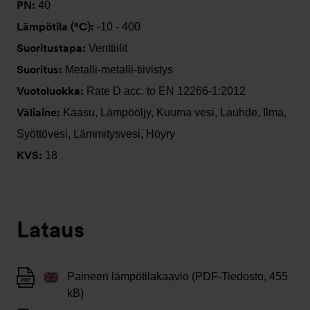
PN:
40
Lämpötila (°C):
-10 - 400
Suoritustapa:
Venttiilit
Suoritus:
Metalli-metalli-tiivistys
Vuotoluokka:
Rate D acc. to EN 12266-1:2012
Väliaine:
Kaasu, Lämpööljy, Kuuma vesi, Lauhde, Ilma,
Syöttövesi, Lämmitysvesi, Höyry
KVS:
18
Lataus
Paineen lämpötilakaavio (PDF-Tiedosto, 455
kB)