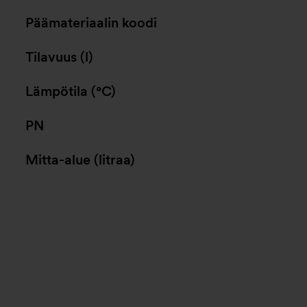
Päämateriaalin koodi
Tilavuus (l)
Lämpötila (°C)
PN
Mitta-alue (litraa)