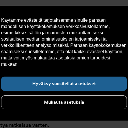
Käytämme evästeitä tarjotaksemme sinulle parhaan
mahdollisen käyttökokemuksen verkkosivustollamme,
esimerkiksi sisällön ja mainosten mukauttamiseksi,
sosiaalisen median ominaisuuksien tarjoamiseksi ja
lto
Vastuullisuus
Yhteystiedot
Tekniset apuvälineet
verkkoliikenteen analysoimiseksi. Parhaan käyttökokemuksen
saamiseksi suosittelemme, että otat kaikki evästeet käyttöön,
mutta voit myös mukauttaa asetuksia omien tarpeidesi
t
mukaan.
Lue lisää evästeistä täältä.
Hyväksy suositellut asetukset
Mukauta asetuksia
pumppu ja liitososat nesteiden sekoittamiseen ja täyttä
tyä ratkaisua varten.