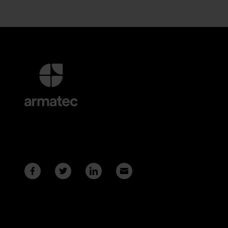
Lisätietoja
ja
Yhteystiedot