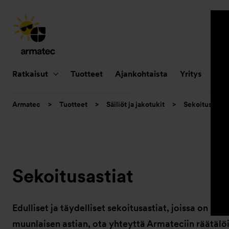
Päänavigointi
Ratkaisut
Tuotteet
Ajankohtaista
Yritys
Huo
Olet
Armatec
>
Tuotteet
>
Säiliöt ja jakotukit
>
Sekoitusastia
tässä:
Sekoitusastiat
Edulliset ja täydelliset sekoitusastiat, joissa on 
muunlaisen astian, ota yhteyttä Armateciin räätälöi