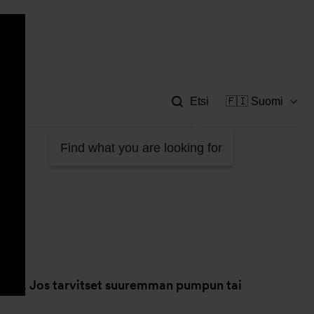
Apu
Etsi
🇫🇮 Suomi
Find what you are looking for
miseen. Jos tarvitset suuremman pumpun tai