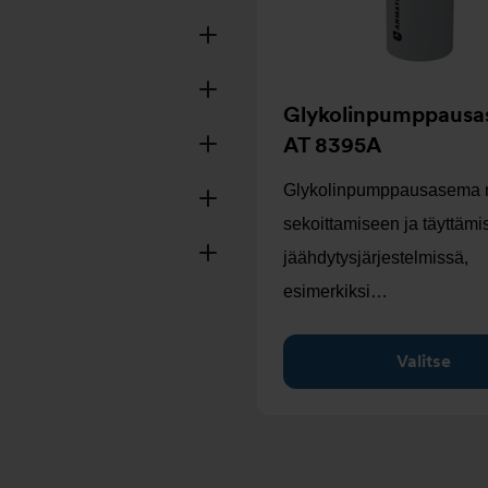
Glykolinpumppaus
AT 8395A
Glykolinpumppausasema 
sekoittamiseen ja täyttäm
jäähdytysjärjestelmissä,
esimerkiksi…
Valitse