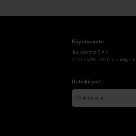
Käyntiosoite
OY
Armatec
Juurakkotie 5 A 2
Finland
01510
VANTAA | finland@ar
AB
Uutiskirjeet
Sähköpostisi
(Required)