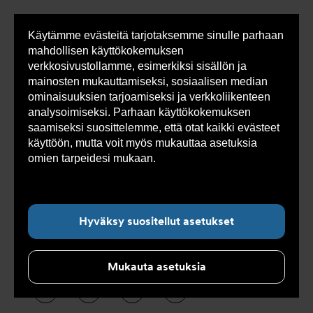
Käytämme evästeitä tarjotaksemme sinulle parhaan
Sho
mahdollisen käyttökokemuksen
cont
verkkosivustollamme, esimerkiksi sisällön ja
mainosten mukauttamiseksi, sosiaalisen median
ominaisuuksien tarjoamiseksi ja verkkoliikenteen
analysoimiseksi. Parhaan käyttökokemuksen
Alanavigointi ”Ratkaisut”
saamiseksi suosittelemme, että otat kaikki evästeet
käyttöön, mutta voit myös mukauttaa asetuksia
omien tarpeidesi mukaan.
Lue lisää evästeistä
Käyttökohteita
täältä.
Tarkkuus ja kestävyys ovat ehdottomia
Hyväksy suositellut asetukset
edellytyksiä mittareille, joilla mitataan
laskutettavaa vedenkulutusta.
Mukauta asetuksia