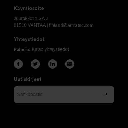
Käyntiosoite
OY
Juurakkotie 5 A 2
Armatec
01510
VANTAA | finland@armatec.com
Finland
Yhteystiedot
AB
Puhelin:
Katso yhteystiedot
Uutiskirjeet
Sähköpostisi
(Required)