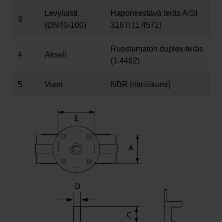
Levyluisti
Haponkestävä teräs AISI
3
(DN40-100)
316Ti (1.4571)
Ruostumaton duplex-teräs
4
Akseli
(1.4462)
5
Vuori
NBR (nitriilikumi)