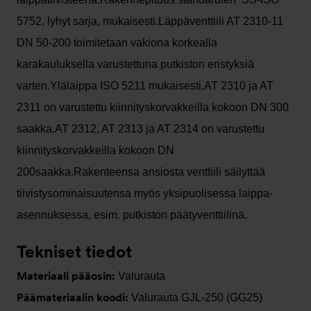
5752, lyhyt sarja, mukaisesti.Läppäventtiili AT 2310-11
DN 50-200 toimitetaan vakiona korkealla
karakauluksella varustettuna putkiston eristyksiä
varten.Ylälaippa ISO 5211 mukaisesti.AT 2310 ja AT
2311 on varustettu kiinnityskorvakkeilla kokoon DN 300
saakka.AT 2312, AT 2313 ja AT 2314 on varustettu
kiinnityskorvakkeilla kokoon DN
200saakka.Rakenteensa ansiosta venttiili säilyttää
tiivistysominaisuutensa myös yksipuolisessa laippa-
asennuksessa, esim. putkiston päätyventtiilinä.
Tekniset tiedot
Materiaali pääosin:
Valurauta
Päämateriaalin koodi:
Valurauta GJL-250 (GG25)