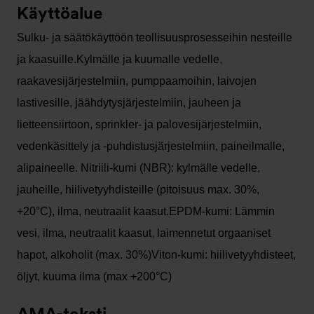
Käyttöalue
Sulku- ja säätökäyttöön teollisuusprosesseihin nesteille
ja kaasuille.Kylmälle ja kuumalle vedelle,
raakavesijärjestelmiin, pumppaamoihin, laivojen
lastivesille, jäähdytysjärjestelmiin, jauheen ja
lietteensiirtoon, sprinkler- ja palovesijärjestelmiin,
vedenkäsittely ja -puhdistusjärjestelmiin, paineilmalle,
alipaineelle. Nitriili-kumi (NBR): kylmälle vedelle,
jauheille, hiilivetyyhdisteille (pitoisuus max. 30%,
+20°C), ilma, neutraalit kaasut.EPDM-kumi: Lämmin
vesi, ilma, neutraalit kaasut, laimennetut orgaaniset
hapot, alkoholit (max. 30%)Viton-kumi: hiilivetyyhdisteet,
öljyt, kuuma ilma (max +200°C)
AMA-teksti