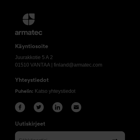
Lisätietoja
ja
Yhteystiedot
Käyntiosoite
OY
Juurakkotie 5 A 2
Armatec
01510
VANTAA | finland@armatec.com
Finland
Yhteystiedot
AB
Puhelin:
Katso yhteystiedot
Uutiskirjeet
Sähköpostisi