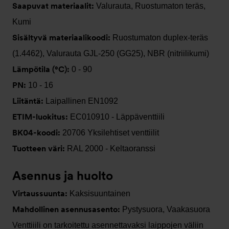
Saapuvat materiaalit:
Valurauta, Ruostumaton teräs,
Kumi
Sisältyvä materiaalikoodi:
Ruostumaton duplex-teräs
(1.4462), Valurauta GJL-250 (GG25), NBR (nitriilikumi)
Lämpötila (°C):
0 - 90
PN:
10 - 16
Liitäntä:
Laipallinen EN1092
ETIM-luokitus:
EC010910 - Läppäventtiili
BK04-koodi:
20706 Yksilehtiset venttiilit
Tuotteen väri:
RAL 2000 - Keltaoranssi
Asennus ja huolto
Virtaussuunta:
Kaksisuuntainen
Mahdollinen asennusasento:
Pystysuora, Vaakasuora
Venttiiili on tarkoitettu asennettavaksi laippojen väliin