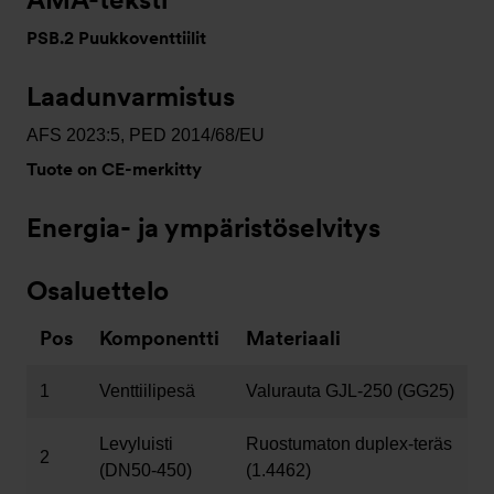
PSB.2 Puukkoventtiilit
Laadunvarmistus
AFS 2023:5, PED 2014/68/EU
Tuote on CE-merkitty
Energia- ja ympäristöselvitys
Osaluettelo
Pos
Komponentti
Materiaali
1
Venttiilipesä
Valurauta GJL-250 (GG25)
Levyluisti
Ruostumaton duplex-teräs
2
(DN50-450)
(1.4462)