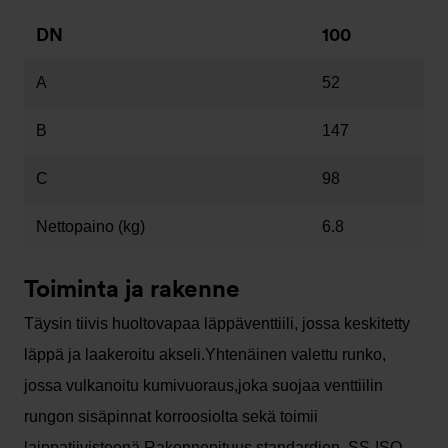
DN
100
A
52
B
147
C
98
Nettopaino (kg)
6.8
Toiminta ja rakenne
Täysin tiivis huoltovapaa läppäventtiili, jossa keskitetty
läppä ja laakeroitu akseli.Yhtenäinen valettu runko,
jossa vulkanoitu kumivuoraus,joka suojaa venttiilin
rungon sisäpinnat korroosiolta sekä toimii
laippatiivisteenä.Rakennepituus standardien SS-ISO