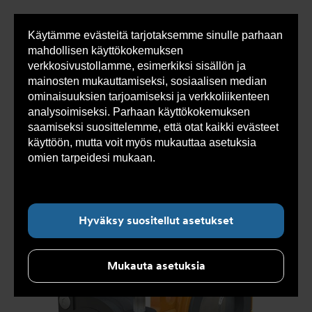
Käytämme evästeitä tarjotaksemme sinulle parhaan
Sho
mahdollisen käyttökokemuksen
cont
verkkosivustollamme, esimerkiksi sisällön ja
mainosten mukauttamiseksi, sosiaalisen median
ominaisuuksien tarjoamiseksi ja verkkoliikenteen
Olet
Armatec
>
Tuotteet
>
Venttiilit
>
Läppäventtiilit
analysoimiseksi. Parhaan käyttökokemuksen
tässä:
>
Vulkanoitu vuoraus
>
Läppäventtiili AT 2312-
saamiseksi suosittelemme, että otat kaikki evästeet
käyttöön, mutta voit myös mukauttaa asetuksia
omien tarpeidesi mukaan.
Lue lisää evästeistä
täältä.
Hyväksy suositellut asetukset
Mukauta asetuksia