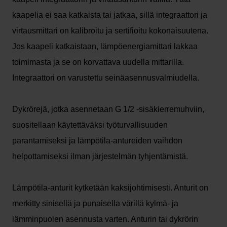
kaapelia ei saa katkaista tai jatkaa, sillä integraattori ja
virtausmittari on kalibroitu ja sertifioitu kokonaisuutena.
Jos kaapeli katkaistaan, lämpöenergiamittari lakkaa
toimimasta ja se on korvattava uudella mittarilla.
Integraattori on varustettu seinäasennusvalmiudella.
Dykrörejä, jotka asennetaan G 1/2 -sisäkierremuhviin,
suositellaan käytettäväksi työturvallisuuden
parantamiseksi ja lämpötila-antureiden vaihdon
helpottamiseksi ilman järjestelmän tyhjentämistä.
Lämpötila-anturit kytketään kaksijohtimisesti. Anturit on
merkitty sinisellä ja punaisella värillä kylmä- ja
lämminpuolen asennusta varten. Anturin tai dykrörin