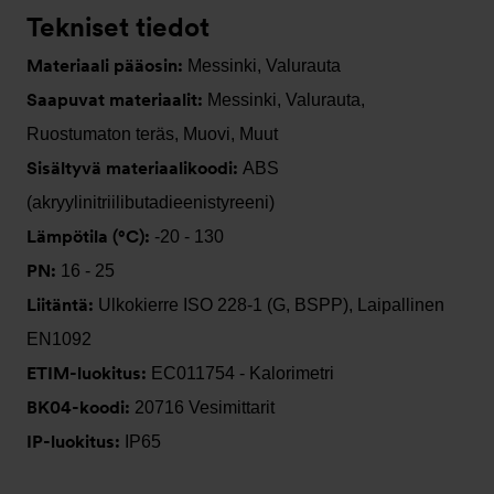
Tekniset tiedot
Materiaali pääosin:
Messinki, Valurauta
Saapuvat materiaalit:
Messinki, Valurauta,
Ruostumaton teräs, Muovi, Muut
Sisältyvä materiaalikoodi:
ABS
(akryylinitriilibutadieenistyreeni)
Lämpötila (°C):
-20 - 130
PN:
16 - 25
Liitäntä:
Ulkokierre ISO 228-1 (G, BSPP), Laipallinen
EN1092
ETIM-luokitus:
EC011754 - Kalorimetri
BK04-koodi:
20716 Vesimittarit
IP-luokitus:
IP65