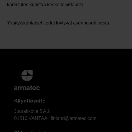
kärki tulee sijoittaa keskelle virtausta.
Yksityiskohtaiset tiedot löytyvät asennusohjeesta.
Lisätietoja
ja
Yhteystiedot
Käyntiosoite
OY
Juurakkotie 5 A 2
Armatec
01510
VANTAA | finland@armatec.com
Finland