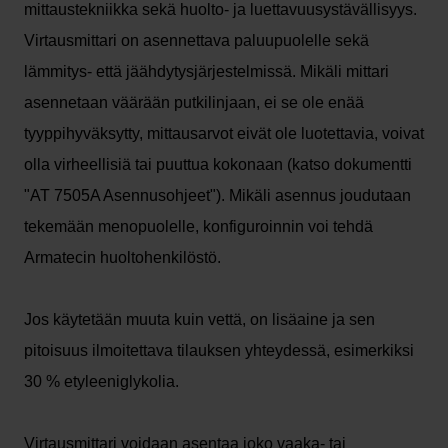
mittaustekniikka sekä huolto- ja luettavuusystävällisyys.
Virtausmittari on asennettava paluupuolelle sekä
lämmitys- että jäähdytysjärjestelmissä. Mikäli mittari
asennetaan väärään putkilinjaan, ei se ole enää
tyyppihyväksytty, mittausarvot eivät ole luotettavia, voivat
olla virheellisiä tai puuttua kokonaan (katso dokumentti
"AT 7505A Asennusohjeet"). Mikäli asennus joudutaan
tekemään menopuolelle, konfiguroinnin voi tehdä
Armatecin huoltohenkilöstö.
Jos käytetään muuta kuin vettä, on lisäaine ja sen
pitoisuus ilmoitettava tilauksen yhteydessä, esimerkiksi
30 % etyleeniglykolia.
Virtausmittari voidaan asentaa joko vaaka- tai