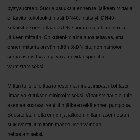
pystysuoraan. Suoria osuuksia ennen tai jälkeen mittaria
ei tarvita kokoluokkiin asti DN40, mutta yli DN40-
kokoisille suositellaan 3xDN suoraa osuutta ennen ja
jälkeen mittarin. On kuitenkin aina suositeltavaa, että
ennen mittaria on vähintään 3xDN pituinen häiriötön
suora osuus hyvän ja vakaan virtausprofiilin
varmistamiseksi.
Mittari tulisi sijoittaa järjestelmän matalimpaan kohtaan
ilman vaikutuksen minimoimiseksi. Virtausmittaria ei tule
asentaa suoraan venttiilin jälkeen eikä ennen pumppua.
Suositellaan, että ennen ja jälkeen mittarin asennetaan
sulkuventtiilit mittarin mahdollisen vaihdon
helpottamiseksi.