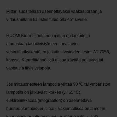
Mittari suositellaan asennettavaksi vaakasuoraan ja
virtausmittarin kallistus tulee olla 45° sivulle.
HUOM! Kierreliitäntäinen mittari on tarkoitettu
ainoastaan tasotiivistykseen tarvittavien
vesimittarikytkentöjen ja kuitutiivisteiden, esim. AT 7056,
kanssa. Kierreliitännöissä ei saa käyttää pellavaa tai
vastaavia tiivistystapoja.
Jos mittausnesteen lämpötila ylittää 90 °C tai ympäristön
lämpötila on jatkuvasti korkea (yli 55 °C),
elektroniikkaosa (integraattori) on asennettava
huoneenlämpöiseen tilaan. Vakiomallissa on 3 metrin
kaapeli integraattorin ja virtausanturin välillä. Tätä