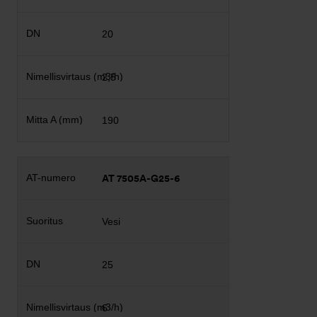
20
2,5
190
AT 7505A-G25-6
Vesi
25
6