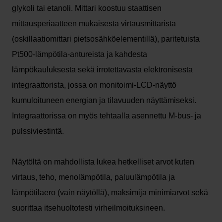
glykoli tai etanoli. Mittari koostuu staattisen
mittausperiaatteen mukaisesta virtausmittarista
(oskillaatiomittari pietsosähköelementillä), paritetuista
Pt500-lämpötila-antureista ja kahdesta
lämpökauluksesta sekä irrotettavasta elektronisesta
integraattorista, jossa on monitoimi-LCD-näyttö
kumuloituneen energian ja tilavuuden näyttämiseksi.
Integraattorissa on myös tehtaalla asennettu M-bus- ja
pulssiviestintä.
Näytöltä on mahdollista lukea hetkelliset arvot kuten
virtaus, teho, menolämpötila, paluulämpötila ja
lämpötilaero (vain näytöllä), maksimija minimiarvot sekä
suorittaa itsehuoltotesti virheilmoituksineen.