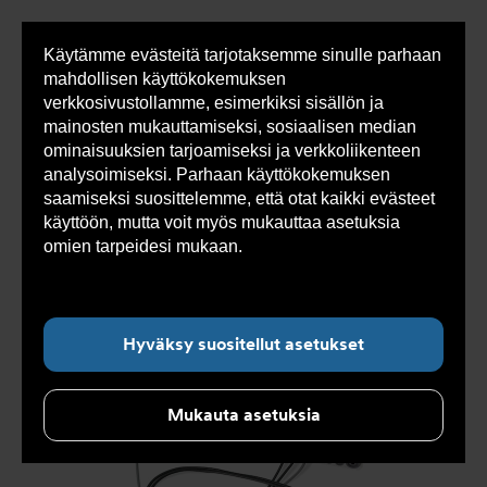
Käytämme evästeitä tarjotaksemme sinulle parhaan
Sho
mahdollisen käyttökokemuksen
cont
verkkosivustollamme, esimerkiksi sisällön ja
mainosten mukauttamiseksi, sosiaalisen median
ominaisuuksien tarjoamiseksi ja verkkoliikenteen
Olet
Armatec
>
Tuotteet
>
Mittaus
>
Energiamittarit
>
analysoimiseksi. Parhaan käyttökokemuksen
tässä:
Lämpöenergiamittari AT 7505A
saamiseksi suosittelemme, että otat kaikki evästeet
käyttöön, mutta voit myös mukauttaa asetuksia
omien tarpeidesi mukaan.
Lue lisää evästeistä
täältä.
Hyväksy suositellut asetukset
Mukauta asetuksia