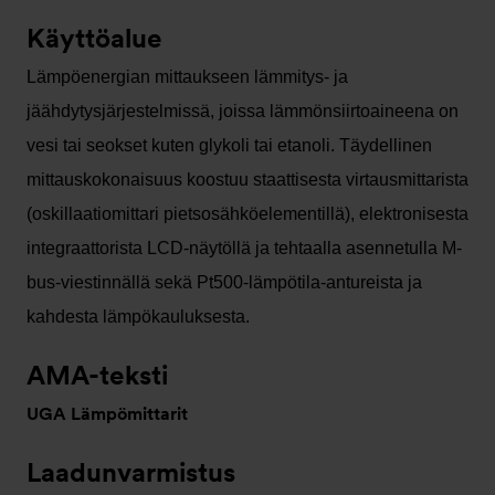
Käyttöalue
Lämpöenergian mittaukseen lämmitys- ja
jäähdytysjärjestelmissä, joissa lämmönsiirtoaineena on
vesi tai seokset kuten glykoli tai etanoli. Täydellinen
mittauskokonaisuus koostuu staattisesta virtausmittarista
(oskillaatiomittari pietsosähköelementillä), elektronisesta
integraattorista LCD-näytöllä ja tehtaalla asennetulla M-
bus-viestinnällä sekä Pt500-lämpötila-antureista ja
kahdesta lämpökauluksesta.
AMA-teksti
UGA Lämpömittarit
Laadunvarmistus