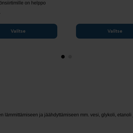
nsiirtimille on helppo
…
Valitse
Valitse
Image
Image
1
2
(is
showing)
en lämmittämiseen ja jäähdyttämiseen mm. vesi, glykoli, etanoli 