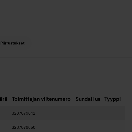
Piirrustukset
ärä
Toimittajan viitenumero
SundaHus
Tyyppi
3287079642
3287079650