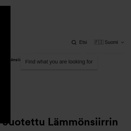
Apu
Etsi
🇫🇮 Suomi
u Lämmönsiirrin CB60
Find what you are looking for
l Juotettu Lämmönsiirrin