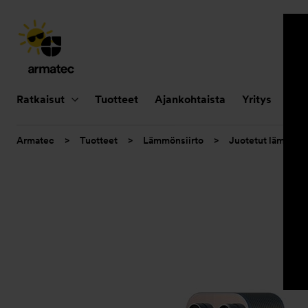
Päänavigointi
Ratkaisut
Tuotteet
Ajankohtaista
Yritys
Huo
Olet
Armatec
>
Tuotteet
>
Lämmönsiirto
>
Juotetut lämmöns
tässä: