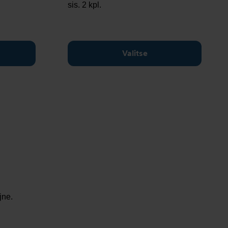
sis. 2 kpl.
Valitse
jne.