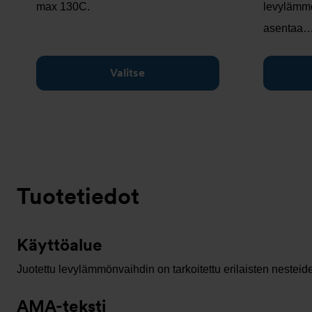
max 130C.
levylämmö
asentaa
Valitse
Tuotetiedot
Käyttöalue
Juotettu levylämmönvaihdin on tarkoitettu erilaisten nesteid
AMA-teksti