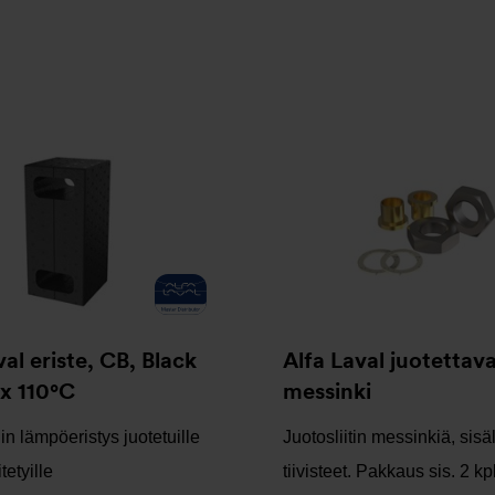
val eriste, CB, Black
Alfa Laval juotettava 
x 110°C
messinki
in lämpöeristys juotetuille
Juotosliitin messinkiä, sisä
itetyille
tiivisteet. Pakkaus sis. 2 kpl