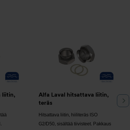
liitin,
Alfa Laval hitsattava liitin,
N
teräs
ltää
Hitsattava liitin, hiiliteräs ISO
.
G2/D50, sisältää tiivisteet. Pakkaus