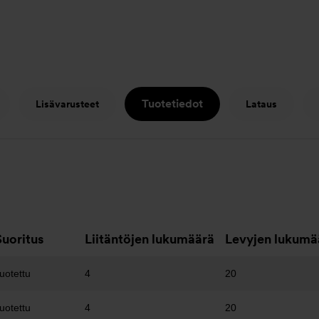
Tuotetiedot
Lisävarusteet
Lataus
Suoritus
Liitäntöjen lukumäärä
Levyjen lukumä
uotettu
4
20
uotettu
4
20