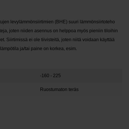
ttujen levylämmönsiirtimien (BHE) suuri lämmönsiirtoteho
teja, joten niiden asennus on helppoa myös pieniin tiloihin
et. Siirtimissä ei ole tiivisteitä, joten niitä voidaan käyttää
lämpötila ja/tai paine on korkea, esim.
-160 - 225
Ruostumaton teräs