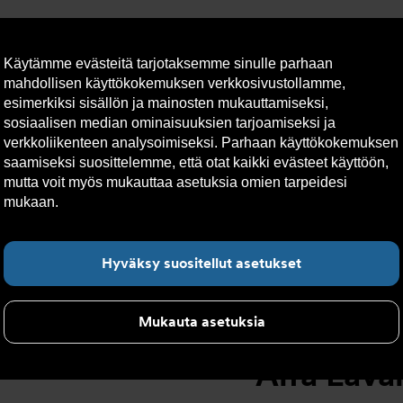
Käytämme evästeitä tarjotaksemme sinulle parhaan
mahdollisen käyttökokemuksen verkkosivustollamme,
esimerkiksi sisällön ja mainosten mukauttamiseksi,
sosiaalisen median ominaisuuksien tarjoamiseksi ja
lto
Vastuullisuus
Yhteystiedot
Tekniset apuvälineet
verkkoliikenteen analysoimiseksi. Parhaan käyttökokemuksen
saamiseksi suosittelemme, että otat kaikki evästeet käyttöön,
mutta voit myös mukauttaa asetuksia omien tarpeidesi
iirtimet
>
Kuparijuotetut lämmönsiirtimet
>
Alfa Laval Juotett
mukaan.
Lue lisää evästeistä täältä.
Hyväksy suositellut asetukset
Mukauta asetuksia
Alfa Lava