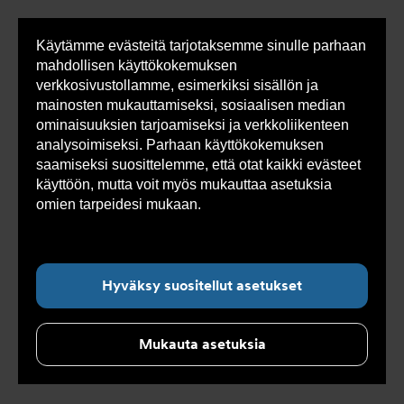
Käytämme evästeitä tarjotaksemme sinulle parhaan
Sho
mahdollisen käyttökokemuksen
cont
verkkosivustollamme, esimerkiksi sisällön ja
mainosten mukauttamiseksi, sosiaalisen median
ominaisuuksien tarjoamiseksi ja verkkoliikenteen
Olet
Armatec
>
Ajankohtaista
>
Uutiset 2026
>
Ossi
analysoimiseksi. Parhaan käyttökokemuksen
tässä:
Kosunen myyntipäälliköksi
saamiseksi suosittelemme, että otat kaikki evästeet
käyttöön, mutta voit myös mukauttaa asetuksia
omien tarpeidesi mukaan.
Lue lisää evästeistä
Alanavigointi ”Ajankohtaista”
täältä.
Ossi Kosunen
Hyväksy suositellut asetukset
myyntipäälliköksi
Mukauta asetuksia
9 helmikuuta 2026