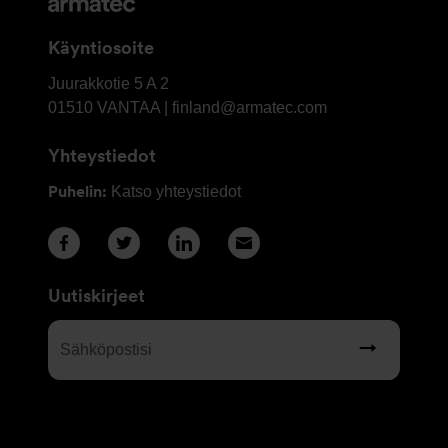
Yhteystiedot
Käyntiosoite
OY
Juurakkotie 5 A 2
Armatec
01510
VANTAA | finland@armatec.com
Finland
Yhteystiedot
AB
Puhelin:
Katso yhteystiedot
Uutiskirjeet
Sähköpostisi
(Required)