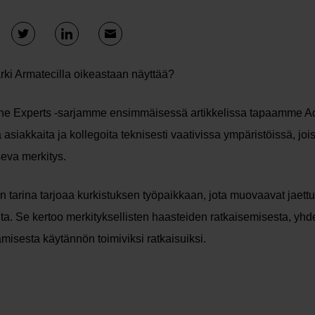
arki Armatecilla oikeastaan näyttää?
he Experts -sarjamme ensimmäisessä artikkelissa tapaamme A
ä asiakkaita ja kollegoita teknisesti vaativissa ympäristöissä, jois
seva merkitys.
 tarina tarjoaa kurkistuksen työpaikkaan, jota muovaavat jaettu
ta. Se kertoo merkityksellisten haasteiden ratkaisemisesta, y
misesta käytännön toimiviksi ratkaisuiksi.