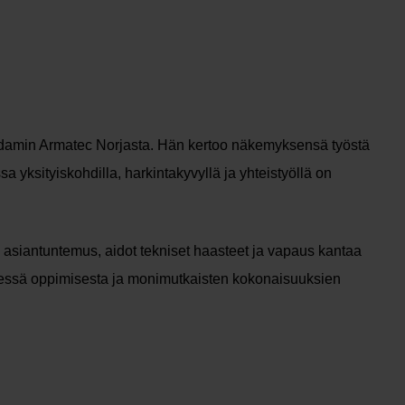
damin Armatec Norjasta. Hän kertoo näkemyksensä työstä
sa yksityiskohdilla, harkintakyvyllä ja yhteistyöllä on
 asiantuntemus, aidot tekniset haasteet ja vapaus kantaa
hdessä oppimisesta ja monimutkaisten kokonaisuuksien