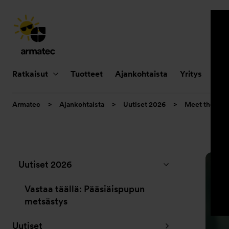
Päänavigointi
Ratkaisut
Tuotteet
Ajankohtaista
Yritys
Huo
Olet
Armatec
>
Ajankohtaista
>
Uutiset 2026
>
Meet the Exp
tässä:
Alanavigointi
Uutiset 2026
”Ajankohtaista”
Vastaa täällä: Pääsiäispupun
metsästys
Uutiset