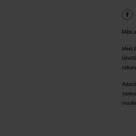
Miltä 
Meet t
lähell
ratkai
Adamin
vastuu
muutta