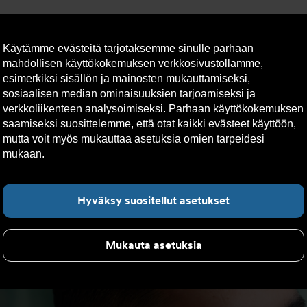
Käytämme evästeitä tarjotaksemme sinulle parhaan
mahdollisen käyttökokemuksen verkkosivustollamme,
esimerkiksi sisällön ja mainosten mukauttamiseksi,
sosiaalisen median ominaisuuksien tarjoamiseksi ja
lto
Vastuullisuus
Yhteystiedot
Tekniset apuvälineet
verkkoliikenteen analysoimiseksi. Parhaan käyttökokemuksen
saamiseksi suosittelemme, että otat kaikki evästeet käyttöön,
mutta voit myös mukauttaa asetuksia omien tarpeidesi
erts: Adam Lindøe
mukaan.
Lue lisää evästeistä täältä.
Hyväksy suositellut asetukset
Mukauta asetuksia