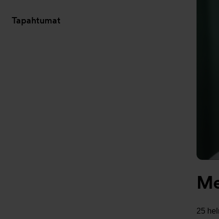
Tapahtumat
Me
25 he