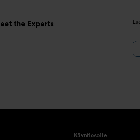
eet the Experts
Lue
Käyntiosoite
OY