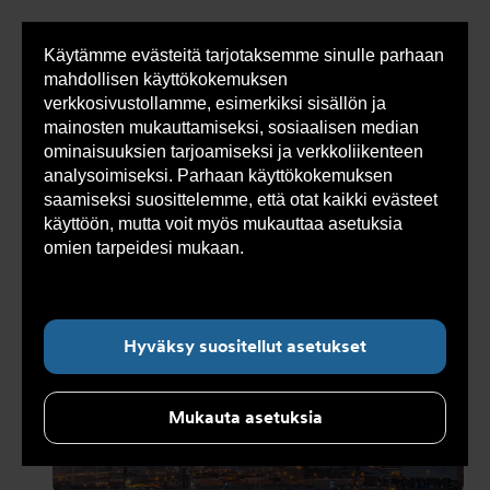
Käytämme evästeitä tarjotaksemme sinulle parhaan
Sho
mahdollisen käyttökokemuksen
cont
verkkosivustollamme, esimerkiksi sisällön ja
mainosten mukauttamiseksi, sosiaalisen median
ominaisuuksien tarjoamiseksi ja verkkoliikenteen
Olet
Armatec
>
Ajankohtaista
>
Uutiset 2026
>
analysoimiseksi. Parhaan käyttökokemuksen
tässä:
Huoltoketju varmistaa toimintavarmuuden – lue lisää
kokonaisuudesta
saamiseksi suosittelemme, että otat kaikki evästeet
käyttöön, mutta voit myös mukauttaa asetuksia
omien tarpeidesi mukaan.
Lue lisää evästeistä
täältä.
Alanavigointi ”Ajankohtaista”
Hyväksy suositellut asetukset
Mukauta asetuksia