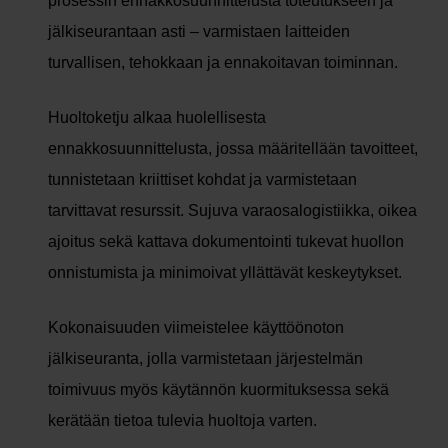
prosessin ennakkosuunnittelusta toteutukseen ja
jälkiseurantaan asti – varmistaen laitteiden
turvallisen, tehokkaan ja ennakoitavan toiminnan.
Huoltoketju alkaa huolellisesta
ennakkosuunnittelusta, jossa määritellään tavoitteet,
tunnistetaan kriittiset kohdat ja varmistetaan
tarvittavat resurssit. Sujuva varaosalogistiikka, oikea
ajoitus sekä kattava dokumentointi tukevat huollon
onnistumista ja minimoivat yllättävät keskeytykset.
Kokonaisuuden viimeistelee käyttöönoton
jälkiseuranta, jolla varmistetaan järjestelmän
toimivuus myös käytännön kuormituksessa sekä
kerätään tietoa tulevia huoltoja varten.