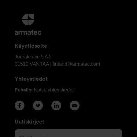
Lisätietoja
ja
Yhteystiedot
Käyntiosoite
OY
Juurakkotie 5 A 2
Armatec
01510
VANTAA | finland@armatec.com
Finland
Yhteystiedot
AB
Puhelin:
Katso yhteystiedot
Uutiskirjeet
Sähköpostisi