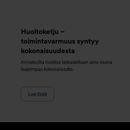
Huoltoketju –
toimintavarmuus syntyy
kokonaisuudesta
Armatecilla huoltoa tarkastellaan aina osana
laajempaa kokonaisuutta.
Lue lisää