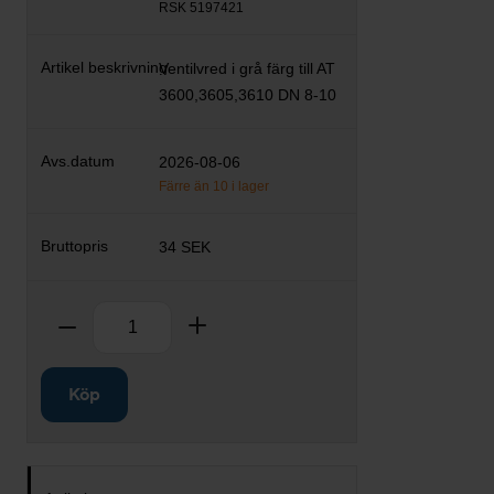
RSK 5197421
Ventilvred i grå färg till AT
3600,3605,3610 DN 8-10
2026-08-06
Färre än 10 i lager
34 SEK
Antal
Ta bort
Lägg till
Köp