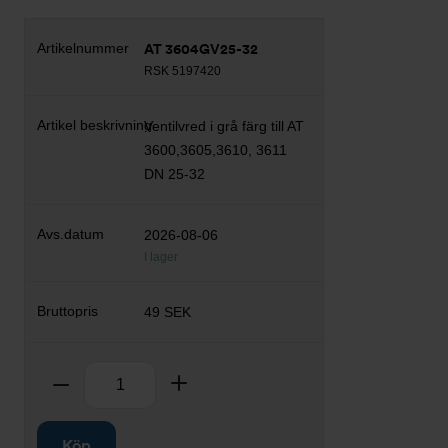
AT 3604GV25-32
RSK 5197420
Ventilvred i grå färg till AT
3600,3605,3610, 3611
DN 25-32
2026-08-06
I lager
49 SEK
Antal
Ta bort
Lägg till
Köp