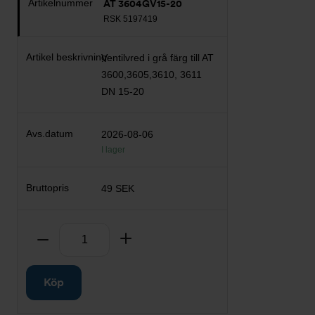
AT 3604GV15-20
RSK 5197419
Ventilvred i grå färg till AT
3600,3605,3610, 3611
DN 15-20
2026-08-06
I lager
49 SEK
Antal
Ta bort
Lägg till
Köp