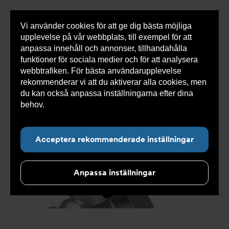
Vi använder cookies för att ge dig bästa möjliga
Visa
0 varor
Snabborder
upplevelse på vår webbplats, till exempel för att
inneh
anpassa innehåll och annonser, tillhandahålla
funktioner för sociala medier och för att analysera
webbtrafiken. För bästa användarupplevelse
Du
Armatec
>
Produkter
>
Ventiler
>
Reservdelar och
rekommenderar vi att du aktiverar alla cookies, men
är
tillbehör ventiler
>
Övrigt
>
Ventilvred AT 3604-BK
här:
>
Ventilvred AT 3604GV15-20
du kan också anpassa inställningarna efter dina
behov.
Läs mer om våra cookies här.
Acceptera rekommenderade inställningar
Anpassa inställningar