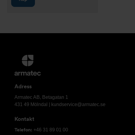
Ytterligare
information
och
kontaktuppgifter
Adress
Armatec
Armatec AB, Betagatan 1
AB
431 49 Mölndal |
kundservice@armatec.se
Kontakt
Telefon:
+46 31 89 01 00