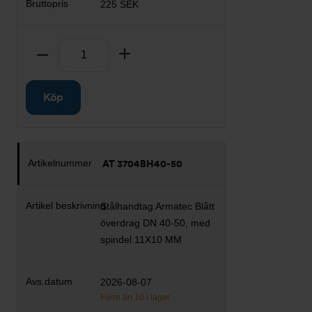
225 SEK
Antal
Ta bort
Lägg till
Köp
AT 3704BH40-50
Stålhandtag Armatec Blått
överdrag DN 40-50, med
spindel 11X10 MM
2026-08-07
Färre än 10 i lager