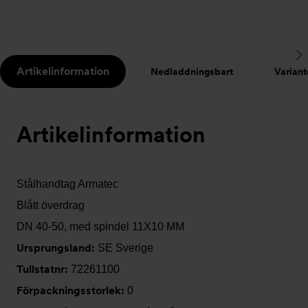
S
Artikelinformation
Nedladdningsbart
Variant
t
Artikelinformation
Stålhandtag Armatec
Blått överdrag
DN 40-50, med spindel 11X10 MM
Ursprungsland:
SE Sverige
Tullstatnr:
72261100
Förpackningsstorlek:
0