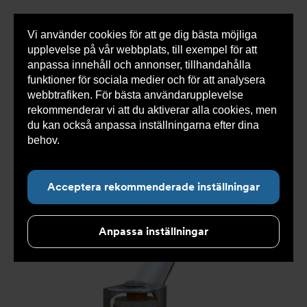
Vi använder cookies för att ge dig bästa möjliga
Visa
0 varor
Snabborder
upplevelse på vår webbplats, till exempel för att
inneh
anpassa innehåll och annonser, tillhandahålla
funktioner för sociala medier och för att analysera
webbtrafiken. För bästa användarupplevelse
Du
Armatec
>
Produkter
>
Ventiler
>
Reservdelar och
rekommenderar vi att du aktiverar alla cookies, men
är
tillbehör ventiler
>
Övrigt
>
Spak AT 3704-
>
Spak
här:
AT 3704BH40-50
du kan också anpassa inställningarna efter dina
behov.
Läs mer om våra cookies här.
Acceptera rekommenderade inställningar
Anpassa inställningar