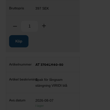
397 SEK
Antal
Ta bort
Lägg till
Köp
AT 3704LH40-50
Spak för långsam
stängning VIRIDI blå
2026-08-07
I lager