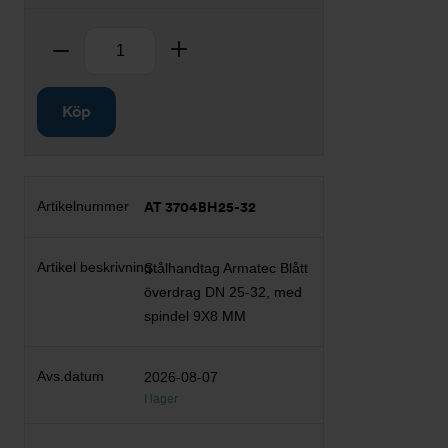
Antal
Ta bort
Lägg till
Köp
AT 3704BH25-32
Stålhandtag Armatec Blått
överdrag DN 25-32, med
spindel 9X8 MM
2026-08-07
I lager