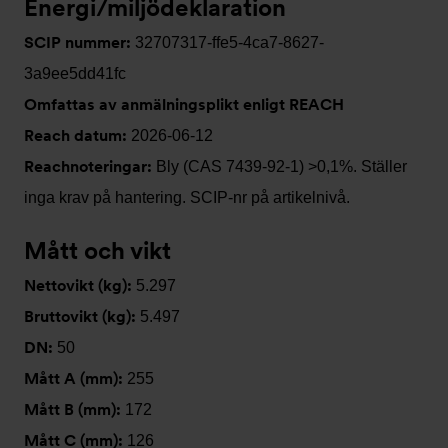
Energi/miljödeklaration
SCIP nummer:
32707317-ffe5-4ca7-8627-
3a9ee5dd41fc
Omfattas av anmälningsplikt enligt REACH
Reach datum:
2026-06-12
Reachnoteringar:
Bly (CAS 7439-92-1) >0,1%. Ställer
inga krav på hantering. SCIP-nr på artikelnivå.
Mått och vikt
Nettovikt (kg):
5.297
Bruttovikt (kg):
5.497
DN:
50
Mått A (mm):
255
Mått B (mm):
172
Mått C (mm):
126