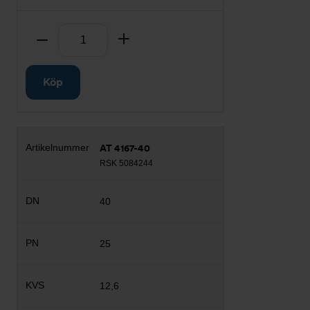
Antal
Ta bort
Lägg till
Köp
AT 4167-40
RSK 5084244
40
25
12,6