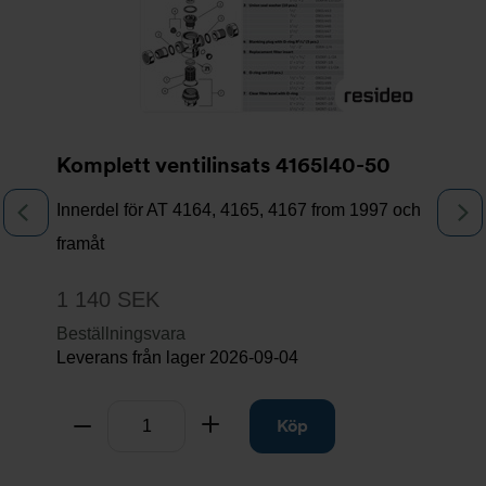
Komplett ventilinsats 4165I40-50
Innerdel för AT 4164, 4165, 4167 from 1997 och
Föregående
N
framåt
1 140 SEK
Beställningsvara
Leverans från lager
2026-09-04
Antal
Ta bort
Lägg till
Köp