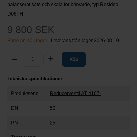
balanserat säte och skala för börvärde, typ Resideo
D06FH
9 800 SEK
Färre än 10 i lager
Leverans från lager
2026-08-10
Antal
Ta bort
Lägg till
Köp
Tekniska specifikationer
Produktserie
Reducerventil AT 4167-
DN
50
PN
25