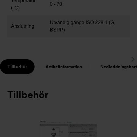
Temperatur
0 - 70
(°C)
Utvändig gänga ISO 228-1 (G,
Anslutning
BSPP)
S
Tillbehör
Artikelinformation
Nedladdningsbart
t
Tillbehör
Bildspel