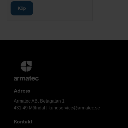
Köp
Ytterligare
information
och
kontaktuppgifter
Adress
Armatec
Armatec AB, Betagatan 1
AB
431 49 Mölndal |
kundservice@armatec.se
Kontakt