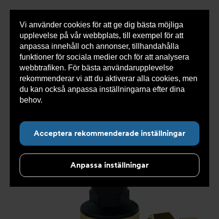
Vi använder cookies för att ge dig bästa möjliga
Visa
0 varor
Snabborder
upplevelse på vår webbplats, till exempel för att
inneh
anpassa innehåll och annonser, tillhandahålla
funktioner för sociala medier och för att analysera
webbtrafiken. För bästa användarupplevelse
Du
Armatec
>
Produkter
>
Ventiler
>
rekommenderar vi att du aktiverar alla cookies, men
är
Reducerventiler
>
Självverkande
>
Reducerventil AT
här:
4167-
>
Reducerventil AT 4167-50
du kan också anpassa inställningarna efter dina
behov.
Läs mer om våra cookies här.
Acceptera rekommenderade inställningar
Anpassa inställningar