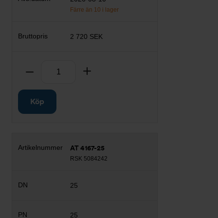
Färre än 10 i lager
2 720 SEK
Antal
Ta bort
Lägg till
Köp
AT 4167-25
RSK 5084242
25
25