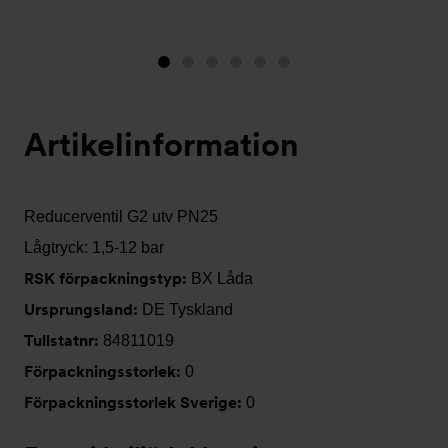
Bild
Bild
Bild
Bild
Bild
Bild
1
2
3
4
5
6
(visas
Artikelinformation
nu)
Reducerventil G2 utv PN25
Lågtryck: 1,5-12 bar
RSK förpackningstyp:
BX Låda
Ursprungsland:
DE Tyskland
Tullstatnr:
84811019
Förpackningsstorlek:
0
Förpackningsstorlek Sverige:
0