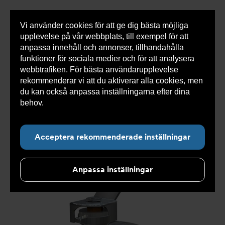
Vi använder cookies för att ge dig bästa möjliga
Visa
0 varor
Snabborder
upplevelse på vår webbplats, till exempel för att
inneh
anpassa innehåll och annonser, tillhandahålla
funktioner för sociala medier och för att analysera
webbtrafiken. För bästa användarupplevelse
Du
Armatec
>
Produkter
>
Ventiler
>
Kulventiler
>
rekommenderar vi att du aktiverar alla cookies, men
är
2-delad
>
Kulventil AT 3640-
>
Kulventil AT 3640-32
här:
du kan också anpassa inställningarna efter dina
behov.
Läs mer om våra cookies här.
Acceptera rekommenderade inställningar
Anpassa inställningar