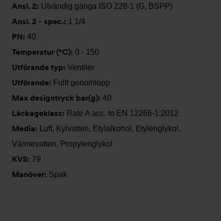
Ansl. 2:
Utvändig gänga ISO 228-1 (G, BSPP)
Ansl. 2 - spec.:
1 1/4
PN:
40
Temperatur (°C):
0 - 150
Utförande typ:
Ventiler
Utförande:
Fullt genomlopp
Max designtryck bar(g):
40
Läckageklass:
Rate A acc. to EN 12266-1:2012
Media:
Luft, Kylvatten, Etylalkohol, Etylenglykol,
Värmevatten, Propylenglykol
KVS:
79
Manöver:
Spak