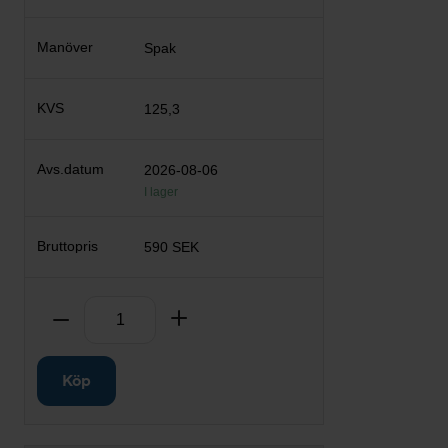
Spak
125,3
2026-08-06
I lager
590 SEK
Antal
Ta bort
Lägg till
Köp