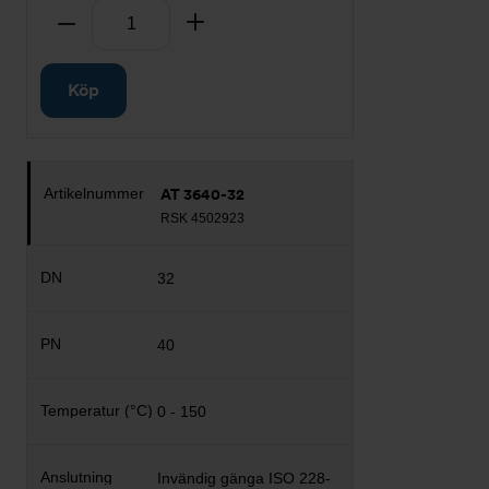
Antal
Ta bort
Lägg till
Köp
AT 3640-32
RSK 4502923
32
40
0 - 150
Invändig gänga ISO 228-