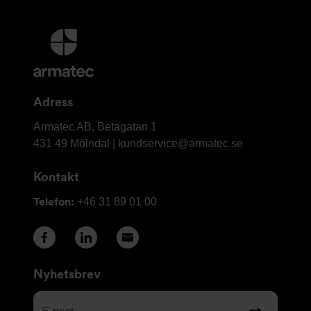
Ytterligare
information
och
kontaktuppgifter
Adress
Armatec
Armatec AB, Betagatan 1
AB
431 49 Mölndal |
kundservice@armatec.se
Kontakt
Telefon:
+46 31 89 01 00
Nyhetsbrev
E-