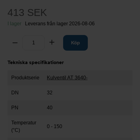
413 SEK
I lager
Leverans från lager
2026-08-06
Antal
Ta bort
Lägg till
Köp
Tekniska specifikationer
Produktserie
Kulventil AT 3640-
DN
32
PN
40
Temperatur
0 - 150
(°C)