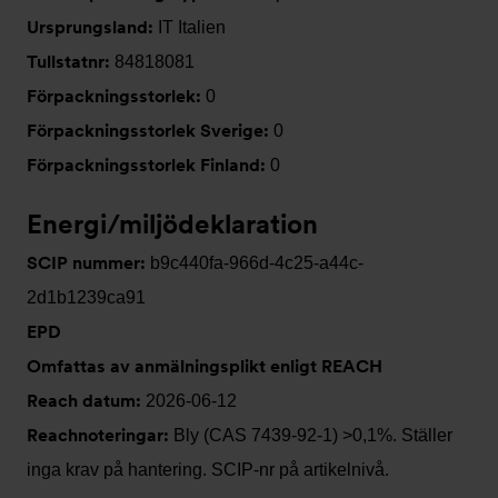
Ursprungsland:
IT Italien
Tullstatnr:
84818081
Förpackningsstorlek:
0
Förpackningsstorlek Sverige:
0
Förpackningsstorlek Finland:
0
Energi/miljödeklaration
SCIP nummer:
b9c440fa-966d-4c25-a44c-
2d1b1239ca91
EPD
Omfattas av anmälningsplikt enligt REACH
Reach datum:
2026-06-12
Reachnoteringar:
Bly (CAS 7439-92-1) >0,1%. Ställer
inga krav på hantering. SCIP-nr på artikelnivå.