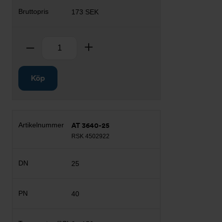
173 SEK
Antal
Ta bort
Lägg till
Köp
AT 3640-25
RSK 4502922
25
40