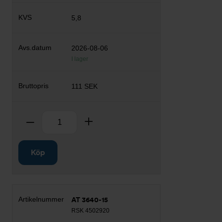
5,8
2026-08-06
I lager
111 SEK
Antal
Ta bort
Lägg till
Köp
AT 3640-15
RSK 4502920