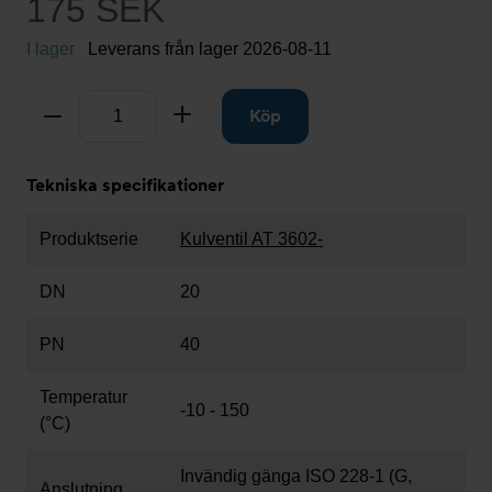
175 SEK
I lager
Leverans från lager
2026-08-11
Antal
Ta bort
Lägg till
Köp
Tekniska specifikationer
Produktserie
Kulventil AT 3602-
DN
20
PN
40
Temperatur
-10 - 150
(°C)
Invändig gänga ISO 228-1 (G,
Anslutning