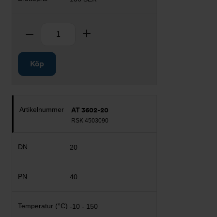
Antal
Ta bort
Lägg till
Köp
AT 3602-20
RSK 4503090
20
40
-10 - 150