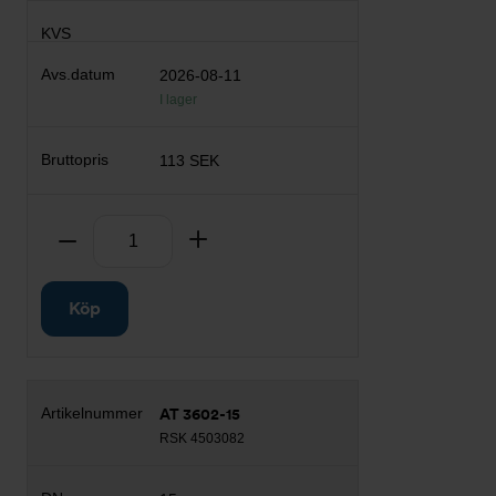
2026-08-11
I lager
113 SEK
Antal
Ta bort
Lägg till
Köp
AT 3602-15
RSK 4503082