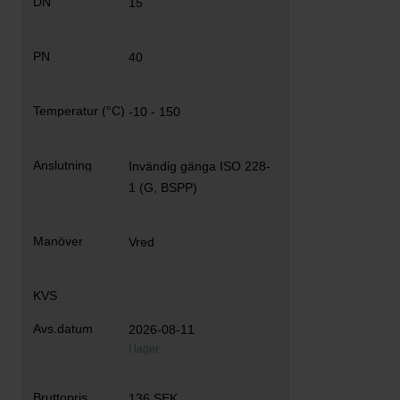
15
40
-10 - 150
Invändig gänga ISO 228-
1 (G, BSPP)
Vred
2026-08-11
I lager
136 SEK