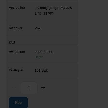
Invändig gänga ISO 228-
1 (G, BSPP)
Vred
2026-08-11
I lager
101 SEK
Antal
Ta bort
Lägg till
Köp