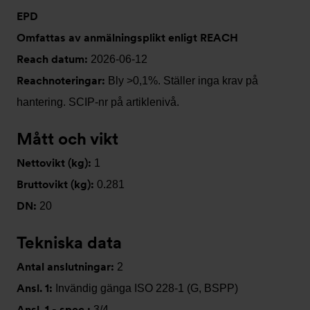
EPD
Omfattas av anmälningsplikt enligt REACH
Reach datum:
2026-06-12
Reachnoteringar:
Bly >0,1%. Ställer inga krav på
hantering. SCIP-nr på artiklenivå.
Mått och vikt
Nettovikt (kg):
1
Bruttovikt (kg):
0.281
DN:
20
Tekniska data
Antal anslutningar:
2
Ansl. 1:
Invändig gänga ISO 228-1 (G, BSPP)
Ansl. 1 - spec.:
3/4