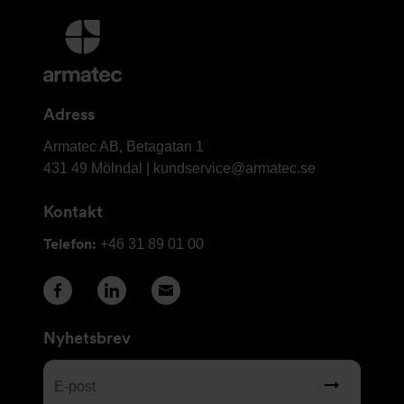
Ytterligare
information
och
kontaktuppgifter
Adress
Armatec
Armatec AB, Betagatan 1
AB
431 49 Mölndal |
kundservice@armatec.se
Kontakt
Telefon:
+46 31 89 01 00
Nyhetsbrev
E-
post