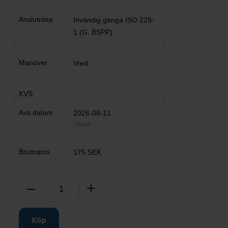
Invändig gänga ISO 228-
1 (G, BSPP)
Vred
2026-08-11
I lager
175 SEK
Antal
Ta bort
Lägg till
Köp