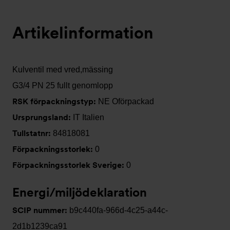
Artikelinformation
Kulventil med vred,mässing
G3/4 PN 25 fullt genomlopp
RSK förpackningstyp:
NE Oförpackad
Ursprungsland:
IT Italien
Tullstatnr:
84818081
Förpackningsstorlek:
0
Förpackningsstorlek Sverige:
0
Energi/miljödeklaration
SCIP nummer:
b9c440fa-966d-4c25-a44c-
2d1b1239ca91