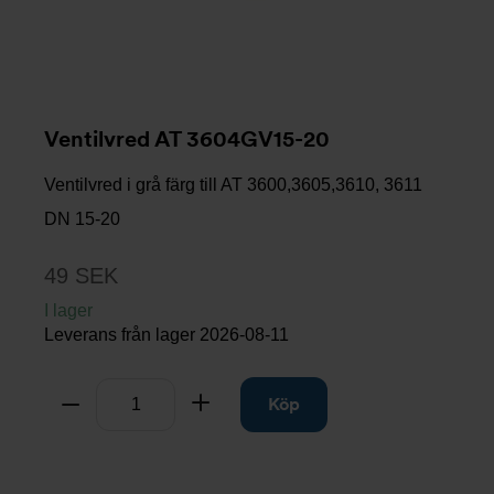
Ventilvred AT 3604GV15-20
Ventilvred i grå färg till AT 3600,3605,3610, 3611
DN 15-20
49 SEK
I lager
Leverans från lager
2026-08-11
Antal
Ta bort
Lägg till
Köp