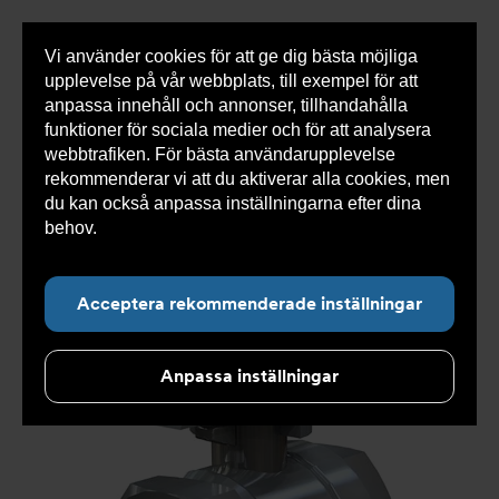
Vi använder cookies för att ge dig bästa möjliga
Visa
0 varor
Snabborder
upplevelse på vår webbplats, till exempel för att
inneh
anpassa innehåll och annonser, tillhandahålla
funktioner för sociala medier och för att analysera
webbtrafiken. För bästa användarupplevelse
Du
Armatec
>
Produkter
>
Ventiler
>
Kulventiler
>
rekommenderar vi att du aktiverar alla cookies, men
är
2-delad
>
Kulventil AT 3602-
>
Kulventil AT 3602-20
här:
du kan också anpassa inställningarna efter dina
behov.
Läs mer om våra cookies här.
Acceptera rekommenderade inställningar
Anpassa inställningar