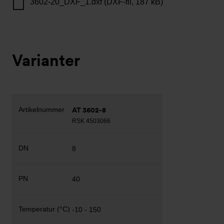
3602-20_DXF_1.dxf (DXF-fil, 187 kB)
Varianter
AT 3602-8
RSK 4503066
8
40
-10 - 150