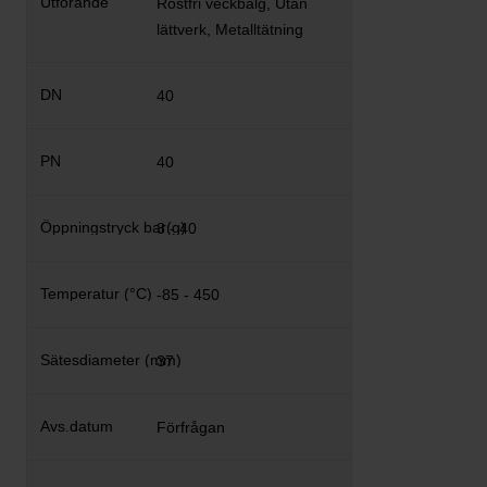
Rostfri veckbälg, Utan
lättverk, Metalltätning
40
40
3 - 40
-85 - 450
37
Förfrågan