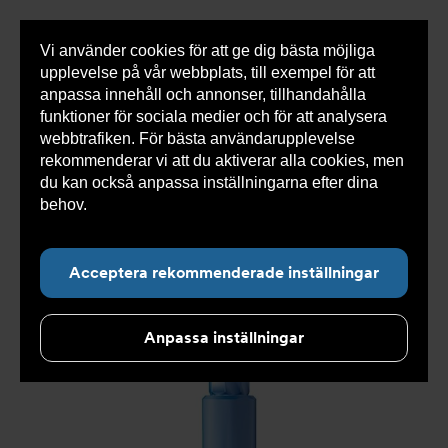
Vi använder cookies för att ge dig bästa möjliga
Visa
0 varor
Snabborder
upplevelse på vår webbplats, till exempel för att
inneh
anpassa innehåll och annonser, tillhandahålla
funktioner för sociala medier och för att analysera
webbtrafiken. För bästa användarupplevelse
Du
Armatec
>
Produkter
>
Tryckavsäkring
>
rekommenderar vi att du aktiverar alla cookies, men
är
Industriella säkerhetsventiler
>
High performance
>
här:
Säkerhetsventil AT 4547-
>
Säkerhetsventil AT 4547-4-
du kan också anpassa inställningarna efter dina
65
behov.
Läs mer om våra cookies här.
Acceptera rekommenderade inställningar
Anpassa inställningar