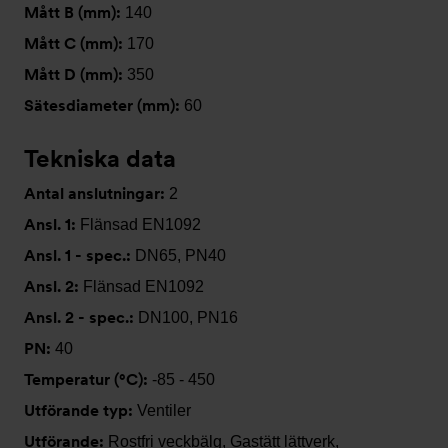
Mått B (mm):
140
Mått C (mm):
170
Mått D (mm):
350
Sätesdiameter (mm):
60
Tekniska data
Antal anslutningar:
2
Ansl. 1:
Flänsad EN1092
Ansl. 1 - spec.:
DN65, PN40
Ansl. 2:
Flänsad EN1092
Ansl. 2 - spec.:
DN100, PN16
PN:
40
Temperatur (°C):
-85 - 450
Utförande typ:
Ventiler
Utförande:
Rostfri veckbälg, Gastätt lättverk,