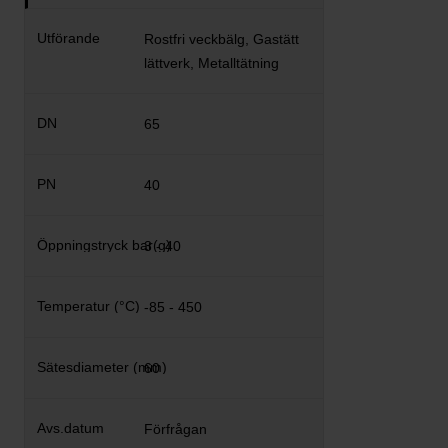
Rostfri veckbälg, Gastätt
lättverk, Metalltätning
65
40
3 - 40
-85 - 450
60
Förfrågan