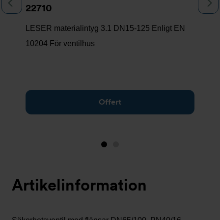
Föregående
N
22710
LESER materialintyg 3.1 DN15-125 Enligt EN
10204 För ventilhus
Offert
Bild
Bild
1
2
(visas
Artikelinformation
nu)