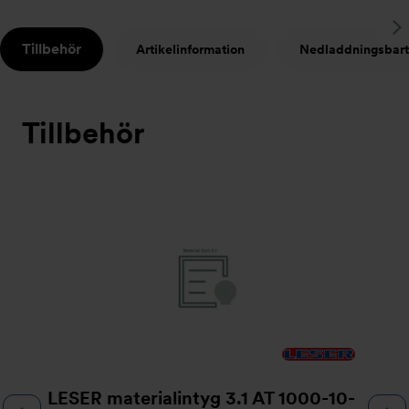
S
Tillbehör
Artikelinformation
Nedladdningsbart
t
Tillbehör
Bildspel
LESER materialintyg 3.1 AT 1000-10-