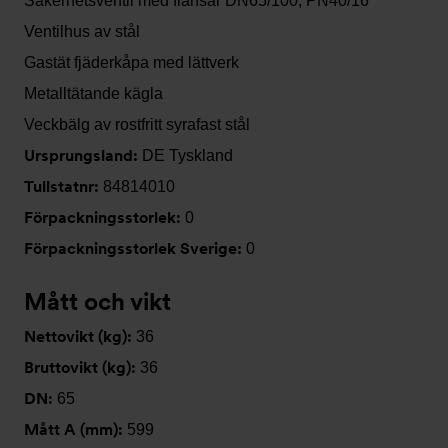
Säkerhetsventil med flänsar DN65/100, PN40/16
Ventilhus av stål
Gastät fjäderkåpa med lättverk
Metalltätande kägla
Veckbälg av rostfritt syrafast stål
Ursprungsland:
DE Tyskland
Tullstatnr:
84814010
Förpackningsstorlek:
0
Förpackningsstorlek Sverige:
0
Mått och vikt
Nettovikt (kg):
36
Bruttovikt (kg):
36
DN:
65
Mått A (mm):
599