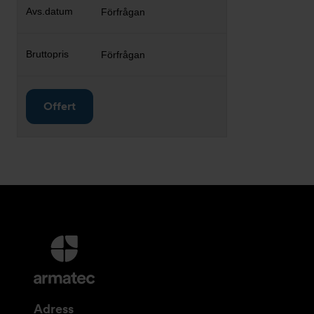
Förfrågan
Förfrågan
Offert
Ytterligare
information
och
kontaktuppgifter
Adress