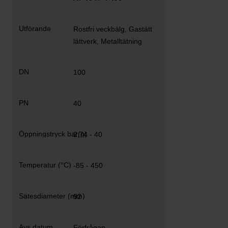
Rostfri veckbälg, Gastätt
lättverk, Metalltätning
100
40
2,74 - 40
-85 - 450
92
Förfrågan