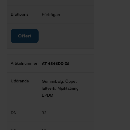
Förfrågan
Offert
AT 4546D3-32
Gummibälg, Öppet
lättverk, Mjuktätning
EPDM
32