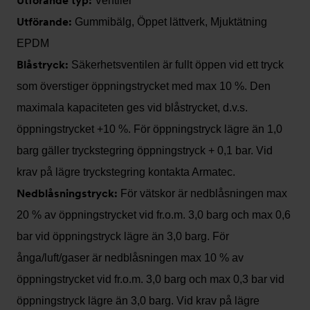
Utförande typ:
Ventiler
Utförande:
Gummibälg, Öppet lättverk, Mjuktätning
EPDM
Blåstryck:
Säkerhetsventilen är fullt öppen vid ett tryck
som överstiger öppningstrycket med max 10 %. Den
maximala kapaciteten ges vid blåstrycket, d.v.s.
öppningstrycket +10 %. För öppningstryck lägre än 1,0
barg gäller tryckstegring öppningstryck + 0,1 bar. Vid
krav på lägre tryckstegring kontakta Armatec.
Nedblåsningstryck:
För vätskor är nedblåsningen max
20 % av öppningstrycket vid fr.o.m. 3,0 barg och max 0,6
bar vid öppningstryck lägre än 3,0 barg. För
ånga/luft/gaser är nedblåsningen max 10 % av
öppningstrycket vid fr.o.m. 3,0 barg och max 0,3 bar vid
öppningstryck lägre än 3,0 barg. Vid krav på lägre