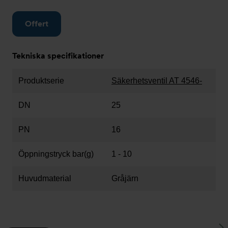
Offert
Tekniska specifikationer
Produktserie
Säkerhetsventil AT 4546-
DN
25
PN
16
Öppningstryck bar(g)
1 - 10
Huvudmaterial
Gråjärn