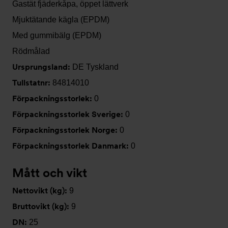
Gastät fjäderkåpa, öppet lättverk
Mjuktätande kägla (EPDM)
Med gummibälg (EPDM)
Rödmålad
Ursprungsland:
DE Tyskland
Tullstatnr:
84814010
Förpackningsstorlek:
0
Förpackningsstorlek Sverige:
0
Förpackningsstorlek Norge:
0
Förpackningsstorlek Danmark:
0
Mått och vikt
Nettovikt (kg):
9
Bruttovikt (kg):
9
DN:
25