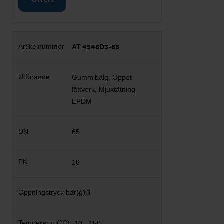
AT 4546D3-65
Gummibälg, Öppet
lättverk, Mjuktätning
EPDM
65
16
1 - 10
-10 - 150