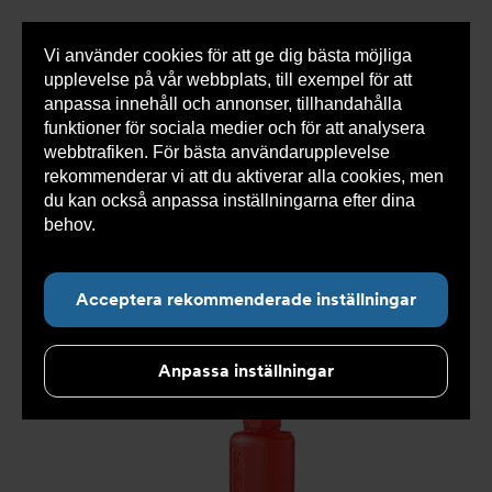
Vi använder cookies för att ge dig bästa möjliga
Visa
0 varor
Snabborder
upplevelse på vår webbplats, till exempel för att
inneh
anpassa innehåll och annonser, tillhandahålla
funktioner för sociala medier och för att analysera
webbtrafiken. För bästa användarupplevelse
Du
Armatec
>
Produkter
>
Tryckavsäkring
>
rekommenderar vi att du aktiverar alla cookies, men
är
Industriella säkerhetsventiler
>
High performance
>
här:
Säkerhetsventil AT 4546-
>
Säkerhetsventil AT 4546D3-
du kan också anpassa inställningarna efter dina
25
behov.
Läs mer om våra cookies här.
Acceptera rekommenderade inställningar
Anpassa inställningar