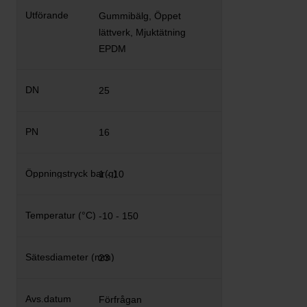
Gummibälg, Öppet
lättverk, Mjuktätning
EPDM
25
16
1 - 10
-10 - 150
23
Förfrågan