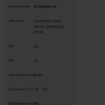
AT 4546D3-40
Gummibälg, Öppet
lättverk, Mjuktätning
EPDM
40
16
1 - 10
-10 - 150
37