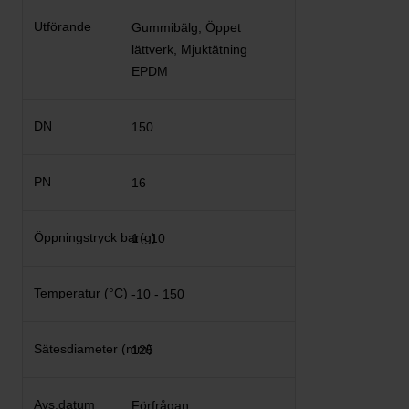
Gummibälg, Öppet
lättverk, Mjuktätning
EPDM
150
16
1 - 10
-10 - 150
125
Förfrågan